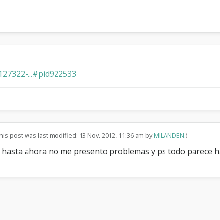
v
a
n
c
e
q
u
i
127322-...#pid922533
c
k
r
e
p
l
y
his post was last modified: 13 Nov, 2012, 11:36 am by
MILANDEN
.)
 hasta ahora no me presento problemas y ps todo parece ha