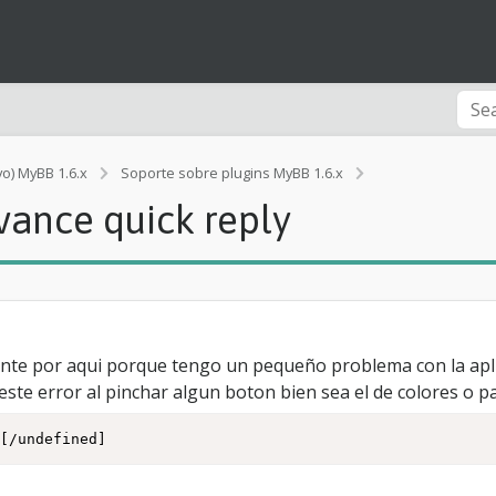
vo) MyBB 1.6.x
Soporte sobre plugins MyBB 1.6.x
[Mensaje
de Error]
ance quick reply
P
r
o
b
l
e
m
e por aqui porque tengo un pequeño problema con la aplica
a
ste error al pinchar algun boton bien sea el de colores o pa
c
o
n
a[/undefined]
A
d