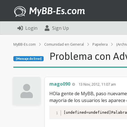
MyBB-Es.com
Login
Sign Up
MyBB-Es.com
Comunidad en General
Papelera
(Archi
Problema con Adv
[Mensaje de Error]
mago090
13 Nov, 2012, 11:07 am
HOla gente de MyBB, paso nuevament
mayoria de los usuarios les aparece e
[undefined=undefined]Palabr