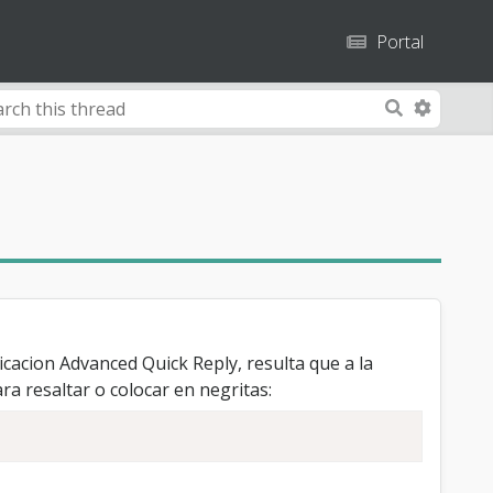
Portal
A
S
d
e
v
a
a
r
n
c
c
h
e
d
S
e
cion Advanced Quick Reply, resulta que a la
a
ra resaltar o colocar en negritas:
r
c
h