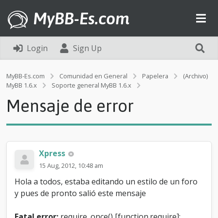
MyBB-Es.com
Login
Sign Up
MyBB-Es.com
Comunidad en General
Papelera
(Archivo)
M
MyBB 1.6.x
Soporte general MyBB 1.6.x
e
Mensaje de error
n
s
a
j
e
d
Xpress
e
15 Aug, 2012, 10:48 am
e
r
Hola a todos, estaba editando un estilo de un foro
r
y pues de pronto salió este mensaje
o
r
Fatal error:
require_once() [function.require]: