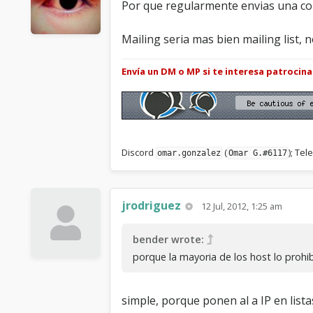
Por que regularmente envias una co
Mailing seria mas bien mailing list, 
Envía un DM o MP si te interesa patrocin
Discord
(
); Te
omar.gonzalez
Omar G.#6117
jrodriguez
12 Jul, 2012, 1:25 am
bender wrote:
porque la mayoria de los host lo prohi
simple, porque ponen al a IP en lista