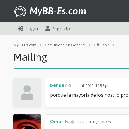
MyBB-Es.com
Login
Sign Up
M
MyBB-Es.com
Comunidad en General
Off Topic
a
Mailing
i
l
i
n
g
bender
11 Jul, 2012, 10:56 pm
porque la mayoria de los host lo proh
Omar G.
12 Jul, 2012, 1:06 am