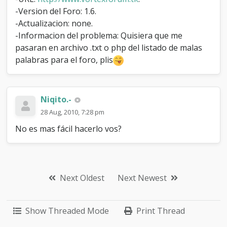
a
-Version del Foro: 1.6.
s
-Actualizacion: none.
n
-Informacion del problema: Quisiera que me
o
p
pasaran en archivo .txt o php del listado de malas
e
palabras para el foro, plis
r
m
i
t
Niqito.-
i
d
28 Aug, 2010, 7:28 pm
a
No es mas fácil hacerlo vos?
s
Next Oldest
Next Newest
Show Threaded Mode
Print Thread