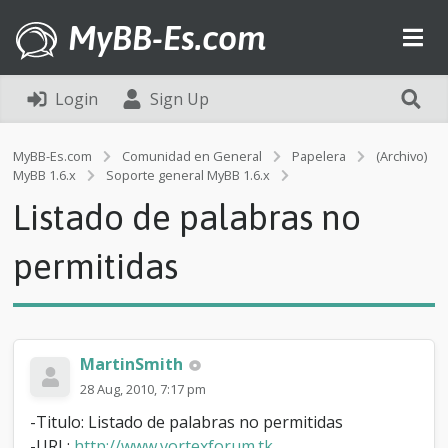
MyBB-Es.com
Login
Sign Up
MyBB-Es.com
Comunidad en General
Papelera
(Archivo)
L
MyBB 1.6.x
Soporte general MyBB 1.6.x
i
Listado de palabras no
s
t
a
permitidas
d
o
d
e
p
MartinSmith
a
l
28 Aug, 2010, 7:17 pm
a
-Titulo: Listado de palabras no permitidas
b
r
-URL:
http://www.vortexforum.tk
.