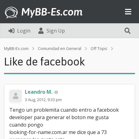
MyBB-Es.com
Login
Sign Up
L
MyBB-Es.com
Comunidad en General
Off Topic
i
Like de facebook
k
e
d
e
f
a
Leandro M.
c
3 Aug, 2012, 9:33 pm
e
b
Tengo un problemita cuando entro a facebook
o
developer para generar el boton me gusta
o
cuando pongo
k
looking-for-name.com.ar me dice que a 73