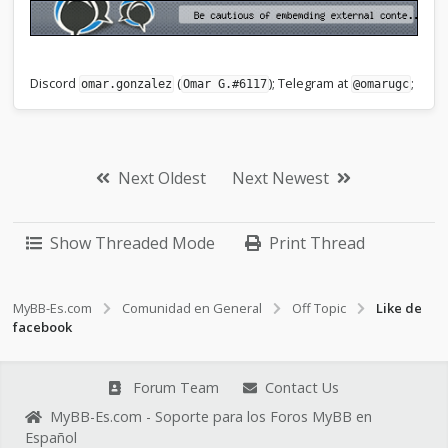
Discord
(
); Telegram at
;
omar.gonzalez
Omar G.#6117
@omarugc
Next Oldest
Next Newest
Show Threaded Mode
Print Thread
MyBB-Es.com
Comunidad en General
Off Topic
Like de
facebook
Forum Team
Contact Us
MyBB-Es.com - Soporte para los Foros MyBB en
Español