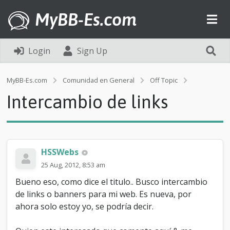
MyBB-Es.com
Login
Sign Up
I
MyBB-Es.com
Comunidad en General
Off Topic
n
Intercambio de links
t
e
r
c
a
m
HSSWebs
b
25 Aug, 2012, 8:53 am
i
o
Bueno eso, como dice el titulo.. Busco intercambio
d
de links o banners para mi web. Es nueva, por
e
ahora solo estoy yo, se podría decir.
l
i
n