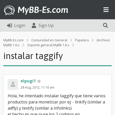
MyBB-Es.com
Login
Sign Up
MyBB-Es.com
Comunidad en General
Papelera
(Archivo)
i
MyBB 1.6.x
Soporte general MyBB 1.6.x
n
instalar taggify
s
t
a
l
a
r
elpugi1
t
28 Aug, 2012, 11:16 am
a
g
Hola, he intentado instalar taggify que tiene varios
g
productos para monetizar por ej: - linkify (similar a
i
adfly) y textify (similar a infolinks).
f
y
el hecho es que puse los 2 codigos en