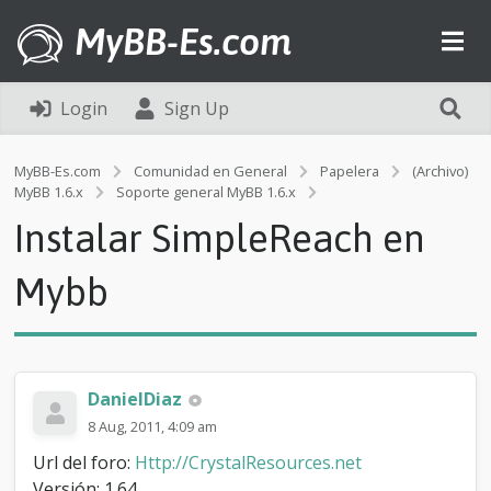
MyBB-Es.com
Login
Sign Up
MyBB-Es.com
Comunidad en General
Papelera
(Archivo)
I
MyBB 1.6.x
Soporte general MyBB 1.6.x
n
Instalar SimpleReach en
s
t
a
Mybb
l
a
r
S
i
DanielDiaz
m
p
8 Aug, 2011, 4:09 am
l
Url del foro:
Http://CrystalResources.net
e
R
Versión: 1.64