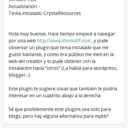
e
Actualización: -
a
Tema instalado: CrystalResources
c
h
e
n
Hola muy buenas. Hace tiempo empecé a navegar
M
por una web
http://www.ithinkdiff.com
, y pude
y
b
observar un plugin que tenía instalado que me
b
gustó bastante, y como era público me metí en la
web del creador y lo pude obtener con la
instalación hacía "otros" (La había para wordpress,
blogger...).
Este plugin te sugiere cosas que también te podría
interesar en un cuadrito abajo a la derecha
Sé que posiblemente este plugins sea solo para
blogs, pero hay alguna alternativa para mybb?