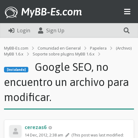
MyBB-Es.com
Login
Sign Up
MyBB-Es.com
Comunidad en General
Papelera
(Archivo)
MyBB 1.6.x
Soporte sobre plugins MyBB 1.6.x
[Instalando]
Google SEO, no
G
[Instalando]
o
o
encuentro un archivo para
g
l
modificar.
e
S
E
O
,
n
cerezas6
o
14 Dec, 2012, 2:38 am
(This post was last modified:
e