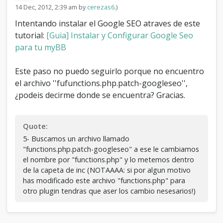
n
14 Dec, 2012, 2:39 am by
cerezas6
.)
c
Intentando instalar el Google SEO atraves de este
u
e
tutorial:
[Guia] Instalar y Configurar Google Seo
n
para tu myBB
t
r
Este paso no puedo seguirlo porque no encuentro
o
u
el archivo ''fufunctions.php.patch-googleseo'',
n
¿podeis decirme donde se encuentra? Gracias.
a
r
c
Quote:
h
i
5- Buscamos un archivo llamado
v
"functions.php.patch-googleseo" a ese le cambiamos
o
el nombre por "functions.php" y lo metemos dentro
p
de la capeta de inc (NOTAAAA: si por algun motivo
a
has modificado este archivo "functions.php" para
r
otro plugin tendras que aser los cambio nesesarios!)
a
m
o