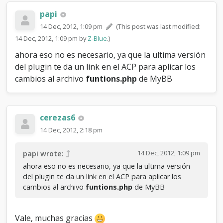
d
i
papi
f
14 Dec, 2012, 1:09 pm
(This post was last modified:
i
c
14 Dec, 2012, 1:09 pm by
Z-Blue
.)
a
ahora eso no es necesario, ya que la ultima versión
r
del plugin te da un link en el ACP para aplicar los
.
cambios al archivo
funtions.php
de MyBB
cerezas6
14 Dec, 2012, 2:18 pm
14 Dec, 2012, 1:09 pm
papi wrote:
ahora eso no es necesario, ya que la ultima versión
del plugin te da un link en el ACP para aplicar los
cambios al archivo
funtions.php
de MyBB
Vale, muchas gracias