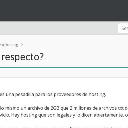
I
vo) Hosting
n
 respecto?
d
o
e
L
i
m
i
t
y es una pesadilla para los proveedores de hosting.
s
,
 lo mismo un archivo de 2GB que 2 millones de archivos txt
q
rvicio. Hay hosting que son legales y lo dicen abiertamente, 
u
e
s