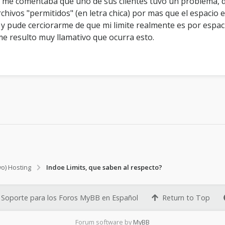
e comentaba que uno de sus clientes tuvo un problema, do
a
archivos "permitidos" (en letra chica) por mas que el espaci
b
 pude cerciorarme de que mi limite realmente es por espaci
e
n
me resulto muy llamativo que ocurra esto.
a
l
r
e
s
p
e
c
t
o
?
vo) Hosting
Indoe Limits, que saben al respecto?
Soporte para los Foros MyBB en Español
Return to Top
Forum software by
MyBB