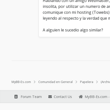
Hablando con un amigo Webmaster, m
insolita, por utilizar un numero de 
comunique con mi hosting (Towebs) y
leyendo al respecto y la verdad que 
A alguien le sucedio algo similar?
MyBB-Es.com
Comunidad en General
Papelera
(Archi
Forum Team
Contact Us
MyBB-Es.com - 