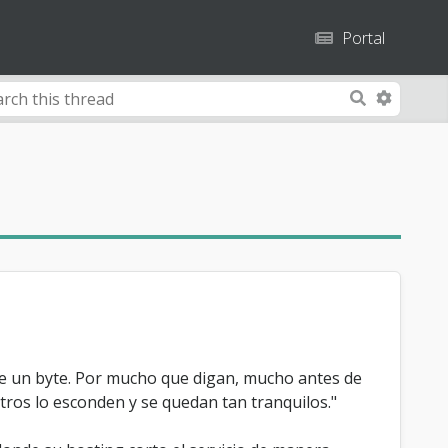
Portal
A
S
d
e
v
a
a
r
n
c
c
h
e
d
S
e
a
r
 de un byte. Por mucho que digan, mucho antes de
c
otros lo esconden y se quedan tan tranquilos."
h