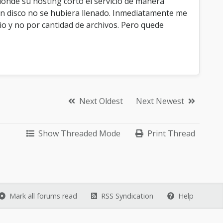
nde su hosting corto el servicio de manera
o en disco no se hubiera llenado. Inmediatamente me
o y no por cantidad de archivos. Pero quede
Next Oldest
Next Newest
Show Threaded Mode
Print Thread
Mark all forums read
RSS Syndication
Help