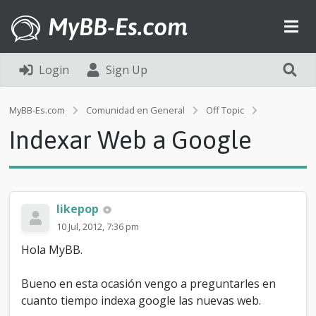
MyBB-Es.com
Login
Sign Up
I
MyBB-Es.com
Comunidad en General
Off Topic
n
Indexar Web a Google
d
e
x
a
r
W
likepop
e
10 Jul, 2012, 7:36 pm
b
a
Hola MyBB.
G
o
Bueno en esta ocasión vengo a preguntarles en
o
g
cuanto tiempo indexa google las nuevas web.
l