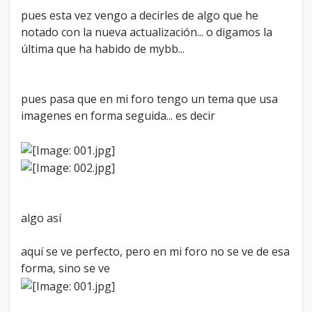
c
pues esta vez vengo a decirles de algo que he
a
notado con la nueva actualización... o digamos la
l
última que ha habido de mybb...
d
e
n
t
pues pasa que en mi foro tengo un tema que usa
r
o
imagenes en forma seguida... es decir
d
e
u
n
t
e
m
algo así
a
aquí se ve perfecto, pero en mi foro no se ve de esa
forma, sino se ve