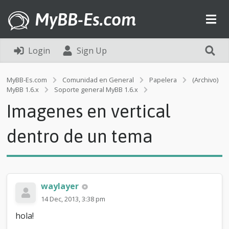
MyBB-Es.com
Login
Sign Up
MyBB-Es.com
Comunidad en General
Papelera
(Archivo)
I
MyBB 1.6.x
Soporte general MyBB 1.6.x
m
Imagenes en vertical
a
g
e
dentro de un tema
n
e
s
e
n
waylayer
v
e
14 Dec, 2013, 3:38 pm
r
hola!
t
i