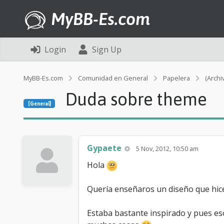
MyBB-Es.com
Login
Sign Up
MyBB-Es.com
Comunidad en General
Papelera
(Archi
Duda sobre theme
[General]
Gypaete
5 Nov, 2012, 10:50 am
Hola
Quería enseñaros un diseño que hic
Estaba bastante inspirado y pues eso