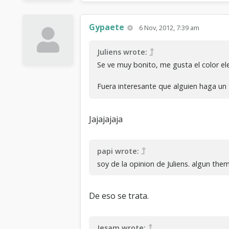
Gypaete
6 Nov, 2012, 7:39 am
Juliens wrote:
Se ve muy bonito, me gusta el color el
Fuera interesante que alguien haga u
Jajajajaja
papi wrote:
soy de la opinion de Juliens. algun th
De eso se trata.
Jesam wrote: