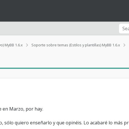
vo) MyBB 1.6.x
Soporte sobre temas (Estilos y plantillas) MyBB 1.6.x
t
e en Marzo, por hay.
, sólo quiero enseñarlo y que opinéis. Lo acabaré lo más pr