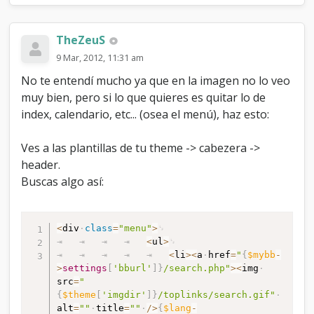
TheZeuS
9 Mar, 2012, 11:31 am
No te entendí mucho ya que en la imagen no lo veo
muy bien, pero si lo que quieres es quitar lo de
index, calendario, etc... (osea el menú), haz esto:
Ves a las plantillas de tu theme -> cabezera ->
header.
Buscas algo así:
<
div
class
=
"menu"
>
<
ul
>
<
li
>
<
a
href
=
"
{
$mybb
-
>
settings
[
'bburl'
]
}
/search.php"
>
<
img
src
=
"
{
$theme
[
'imgdir'
]
}
/toplinks/search.gif"
alt
=
""
title
=
""
/
>
{
$lang
-