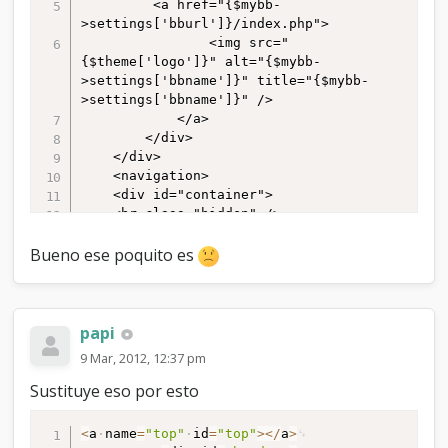
		 <a href="{$mybb-
>settings['bburl']}/index.php">

				<img src="
{$theme['logo']}" alt="{$mybb-
>settings['bbname']}" title="{$mybb-
>settings['bbname']}" />

			</a>

		</div>

	</div>

	<navigation>

	<div id="container">			

	<hr class="hidden" />

	<div id="content">

		{$pm_notice}

Bueno ese poquito es
		{$bannedwarning}

		{$bbclosedwarning}

		{$unreadreports}

		{$pending_joinrequests}

papi
                <br />

9 Mar, 2012, 12:37 pm
		{$welcomeblock}
Sustituye eso por esto
<
a
name
=
"top"
id
=
"top"
>
<
/
a
>