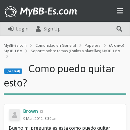
MyBB-Es.com
Login
Sign Up
MyBB-Es.com
Comunidad en General
Papelera
(Archivo)
MyBB 1.6.x
Soporte sobre temas (Estilos y plantillas) MyBB 1.6.x
[General]
Como puedo quitar
C
[General]
o
m
esto?
o
p
u
e
d
Brown
o
q
9 Mar, 2012, 8:39 am
u
Bueno mi pregunta es esta como puedo quitar
i