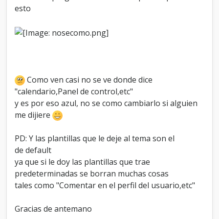
t
esto
a
r
e
s
t
o
?
Como ven casi no se ve donde dice
"calendario,Panel de control,etc"
y es por eso azul, no se como cambiarlo si alguien
me dijiere
PD: Y las plantillas que le deje al tema son el
de default
ya que si le doy las plantillas que trae
predeterminadas se borran muchas cosas
tales como "Comentar en el perfil del usuario,etc"
Gracias de antemano