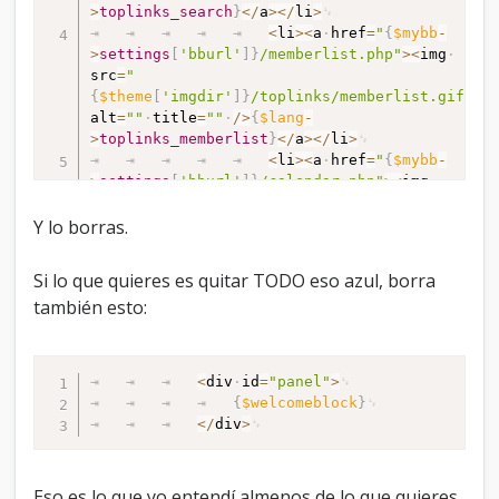
>
toplinks_search
}
<
/
a
>
<
/
li
>
<
li
>
<
a
href
=
"
{
$mybb
-
>
settings
[
'bburl'
]
}
/memberlist.php"
>
<
img
src
=
"
{
$theme
[
'imgdir'
]
}
/toplinks/memberlist.gif"
alt
=
""
title
=
""
/
>
{
$lang
-
>
toplinks_memberlist
}
<
/
a
>
<
/
li
>
<
li
>
<
a
href
=
"
{
$mybb
-
>
settings
[
'bburl'
]
}
/calendar.php"
>
<
img
src
=
"
{
$theme
[
'imgdir'
]
}
/toplinks/calendar.gif"
Y lo borras.
alt
=
""
title
=
""
/
>
{
$lang
-
>
toplinks_calendar
}
<
/
a
>
<
/
li
>
Si lo que quieres es quitar TODO eso azul, borra
<
li
>
<
a
href
=
"
{
$mybb
-
también esto:
>
settings
[
'bburl'
]
}
/misc.php?
action=help"
>
<
img
src
=
"
{
$theme
[
'imgdir'
]
}
/toplinks/help.gif"
alt
=
""
title
=
""
/
>
{
$lang
-
>
toplinks_help
}
<
div
id
=
"panel"
>
<
/
a
>
<
/
li
>
{
$welcomeblock
}
<
/
ul
>
<
/
div
>
<
/
div
>
Eso es lo que yo entendí almenos de lo que quieres