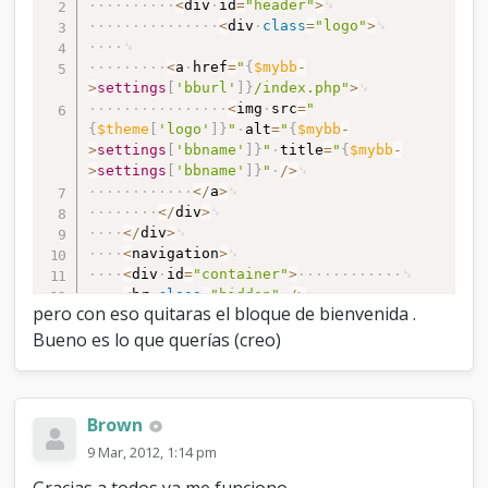
<
div
id
=
"header"
>
<
div
class
=
"logo"
>
<
a
href
=
"
{
$mybb
-
>
settings
[
'bburl'
]
}
/index.php"
>
<
img
src
=
"
{
$theme
[
'logo'
]
}
"
alt
=
"
{
$mybb
-
>
settings
[
'bbname'
]
}
"
title
=
"
{
$mybb
-
>
settings
[
'bbname'
]
}
"
/
>
<
/
a
>
<
/
div
>
<
/
div
>
<
navigation
>
<
div
id
=
"container"
>
<
hr
class
=
"hidden"
/
>
pero con eso quitaras el bloque de bienvenida .
<
div
id
=
"content"
>
{
$pm_notice
}
Bueno es lo que querías (creo)
{
$bannedwarning
}
{
$bbclosedwarning
}
{
$unreadreports
}
{
$pending_joinrequests
}
Brown
9 Mar, 2012, 1:14 pm