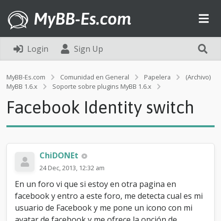
MyBB-Es.com
Login
Sign Up
MyBB-Es.com
Comunidad en General
Papelera
(Archivo)
F
MyBB 1.6.x
Soporte sobre plugins MyBB 1.6.x
a
Facebook Identity switch
c
e
b
o
o
k
ChiDONEt
I
24 Dec, 2013, 12:32 am
d
e
En un foro vi que si estoy en otra pagina en
n
facebook y entro a este foro, me detecta cual es mi
t
usuario de Facebook y me pone un icono con mi
i
t
avatar de facebook y me ofrece la opción de