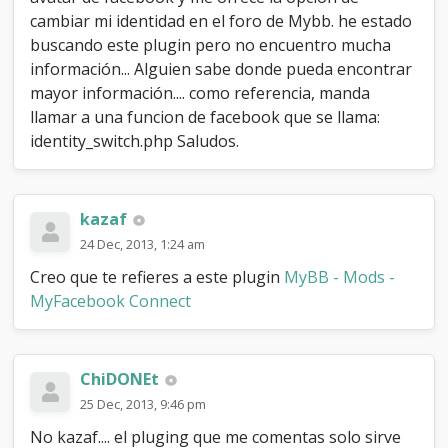
y
cambiar mi identidad en el foro de Mybb. he estado
s
buscando este plugin pero no encuentro mucha
w
información... Alguien sabe donde pueda encontrar
i
t
mayor información.... como referencia, manda
c
llamar a una funcion de facebook que se llama:
h
identity_switch.php Saludos.
kazaf
24 Dec, 2013, 1:24 am
Creo que te refieres a este plugin
MyBB - Mods -
MyFacebook Connect
ChiDONEt
25 Dec, 2013, 9:46 pm
No kazaf.... el pluging que me comentas solo sirve