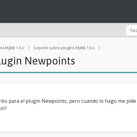
E
vo) MyBB 1.6.x
Soporte sobre plugins MyBB 1.6.x
x
plugin Newpoints
t
e
n
s
i
o
n
R
Ranks para el plugin Newpoints, pero cuando lo hago me pide
a
in?
n
k
s
p
a