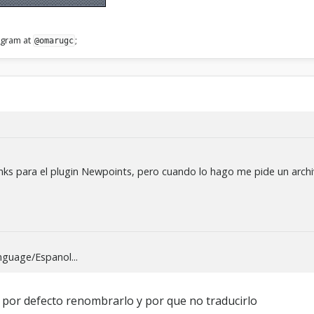
legram at
;
@omarugc
Ranks para el plugin Newpoints, pero cuando lo hago me pide un arc
nguage/Espanol...
e por defecto renombrarlo y por que no traducirlo