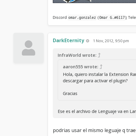
Discord
(
); Te
omar.gonzalez
Omar G.#6117
DarkEternity
1 Nov, 2012, 9:50 pm
InfraWorld wrote:
aaron555 wrote:
Hola, quiero instalar la Extension 
descargar para activar el plugin?
Gracias
Ese es el archivo de Lenguaje va en La
podrias usar el mismo leguaje q tra