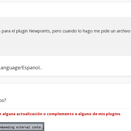
r
a
e
l
p
ks para el plugin Newpoints, pero cuando lo hago me pide un archiv
l
u
g
i
n
N
e
Language/Espanol...
w
p
o
i
n
t
os?
s
ar alguna actualización o complemento a alguno de mis plugins.