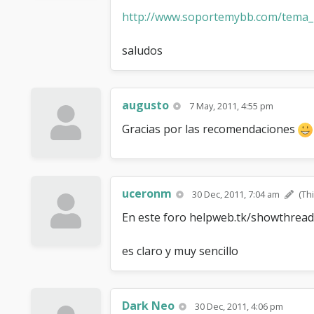
http://www.soportemybb.com/tema_T
saludos
augusto
7 May, 2011, 4:55 pm
Gracias por las recomendaciones
uceronm
30 Dec, 2011, 7:04 am
(Th
En este foro helpweb.tk/showthread.
es claro y muy sencillo
Dark Neo
30 Dec, 2011, 4:06 pm