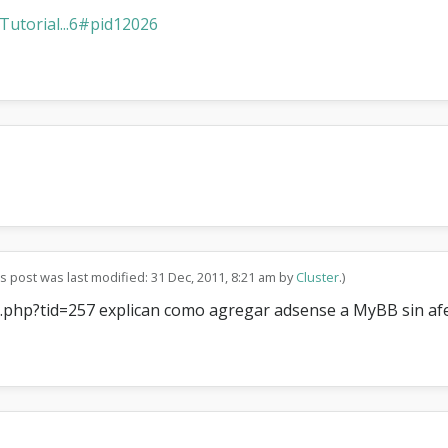
utorial...6#pid12026
is post was last modified: 31 Dec, 2011, 8:21 am by
Cluster
.)
php?tid=257 explican como agregar adsense a MyBB sin afec