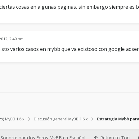
 ciertas cosas en algunas paginas, sin embargo siempre es 
2012, 2:49 pm
visto varios casos en mybb que va existoso con google adse
vo) MyBB 1.6.x
Discusión general MyBB 1.6.x
Estrategia Mybb par
Soporte para los Foros MyBB en Español
Return to Top