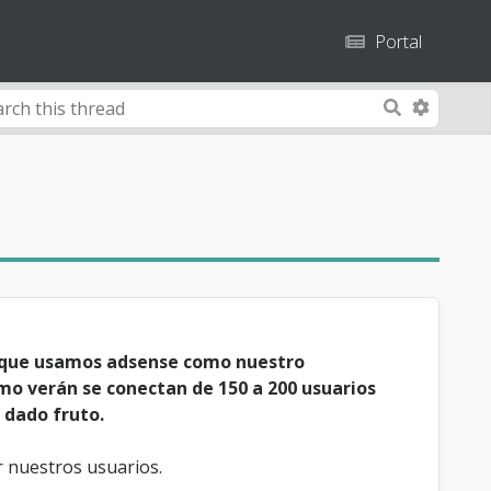
Portal
A
S
d
e
v
a
a
r
n
c
c
h
e
d
S
e
s que usamos adsense como nuestro
a
mo verán se conectan de 150 a 200 usuarios
r
 dado fruto.
c
h
or nuestros usuarios.