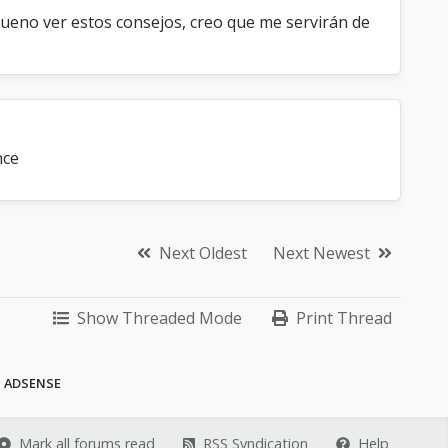
bueno ver estos consejos, creo que me servirán de
nce
Next Oldest
Next Newest
Show Threaded Mode
Print Thread
a ADSENSE
Mark all forums read
RSS Syndication
Help