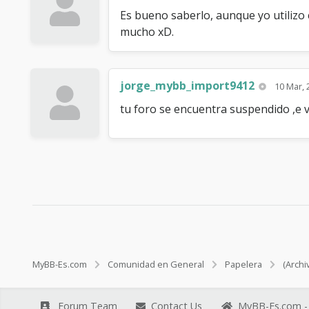
Es bueno saberlo, aunque yo utilizo
mucho xD.
jorge_mybb_import9412
10 Mar, 
tu foro se encuentra suspendido ,e 
MyBB-Es.com
Comunidad en General
Papelera
(Archi
Forum Team
Contact Us
MyBB-Es.com - 