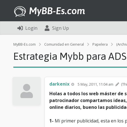
MyBB-Es.com
Login
Sign Up
MyBB-Es.com
Comunidad en General
Papelera
(Archi
Estrategia Mybb para AD
darkenix
5 May, 2011, 11:04 am
(Th
Holas a todos los web máster de 
patrocinador compartamos ideas,
online diarios, bueno las publici
1-
Mi primer publicidad, esta en los p