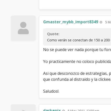
Gmaster_mybb_import8349
5 M
Quote:
Como verán se conectan de 150 a 200 u
No se puede ver nada porque tu foro 
Yo practicamente no coloco publicidad
Asi que desconozco de estrategias, 
que confunda al distraido y la clickee
Saludos!.
darkenix
5 May, 2011, 12:59 pm