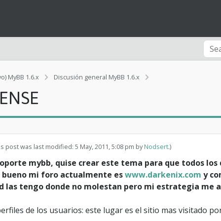
E
vo) MyBB 1.6.x
Discusión general MyBB 1.6.x
s
SENSE
t
r
a
t
e
g
is post was last modified: 5 May, 2011, 5:08 pm by
Nodsert
.)
i
a
soporte mybb, quise crear este tema para que todos lo
M
 bueno mi foro actualmente es
www.darkenix.com
y co
y
dad las tengo donde no molestan pero mi estrategia me a
b
b
p
erfiles de los usuarios: este lugar es el sitio mas visitado p
a