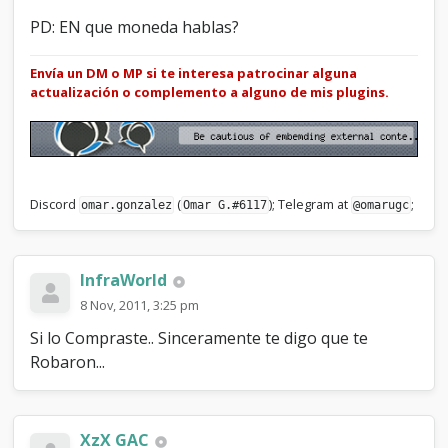
PD: EN que moneda hablas?
Envía un DM o MP si te interesa patrocinar alguna
actualización o complemento a alguno de mis plugins.
Discord
(
); Telegram at
;
omar.gonzalez
Omar G.#6117
@omarugc
InfraWorld
8 Nov, 2011, 3:25 pm
Si lo Compraste.. Sinceramente te digo que te
Robaron...
XzX GAC