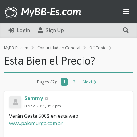
MyBB-Es.com
Login
Sign Up
E
MyBB-Es.com
Comunidad en General
Off Topic
s
Esta Bien el Precio?
t
a
B
i
Pages (2):
1
2
Next
e
n
e
Sammy
l
P
8 Nov, 2011, 3:12 pm
r
Verán Gaste 500$ en esta web,
e
www.palomurga.com.ar
c
i
o