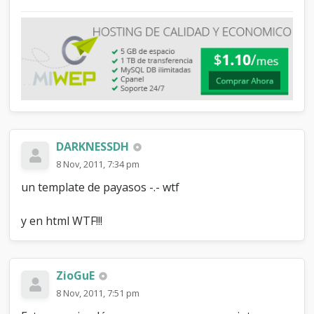
DARKNESSDH
8 Nov, 2011, 7:34 pm
un template de payasos -.- wtf
y en html WTF!!!
ZioGuE
8 Nov, 2011, 7:51 pm