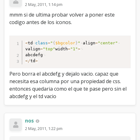
2 May, 2011, 1:14 pm
mmm si de ultima probar volver a poner este
codigo antes de los iconos.
<
td
class
=
"
{
$bgcolor
}
"
align
=
"center"
valign
=
"top"
width
=
"1"
>
abcdefg
<
/
td
>
Pero borra el abcdefg y dejalo vacio. capaz que
necesita esa columna por una propiedad de css.
entonces quedaria como el que te pase pero sin el
abcdefg y el td vacio
nos
2 May, 2011, 1:22 pm