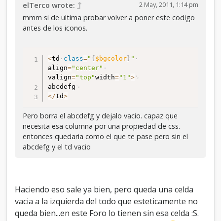
2 May, 2011, 1:14 pm
elTerco wrote:
mmm si de ultima probar volver a poner este codigo
antes de los iconos.
<
td
class
=
"
{
$bgcolor
}
"
align
=
"center"
valign
=
"top"
width
=
"1"
>
abcdefg
<
/
td
>
Pero borra el abcdefg y dejalo vacio. capaz que
necesita esa columna por una propiedad de css.
entonces quedaria como el que te pase pero sin el
abcdefg y el td vacio
Haciendo eso sale ya bien, pero queda una celda
vacia a la izquierda del todo que esteticamente no
queda bien...en este Foro lo tienen sin esa celda :S.