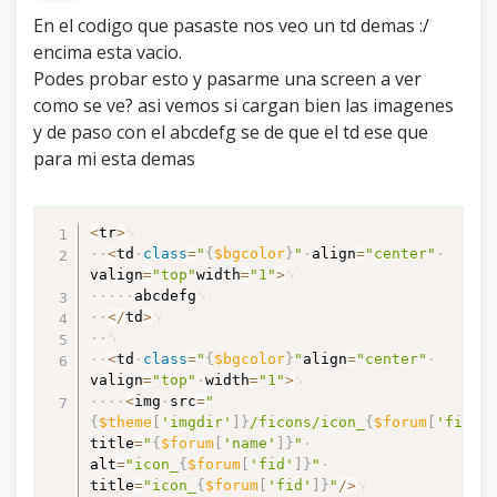
align="right" style="white-space: 
En el codigo que pasaste nos veo un td demas :/
nowrap">{$lastpost}</td>

encima esta vacio.
</tr>
Podes probar esto y pasarme una screen a ver
como se ve? asi vemos si cargan bien las imagenes
y de paso con el abcdefg se de que el td ese que
para mi esta demas
<
tr
>
<
td
class
=
"
{
$bgcolor
}
"
align
=
"center"
valign
=
"top"
width
=
"1"
>
abcdefg
<
/
td
>
<
td
class
=
"
{
$bgcolor
}
"
align
=
"center"
valign
=
"top"
width
=
"1"
>
<
img
src
=
"
{
$theme
[
'imgdir'
]
}
/ficons/icon_
{
$forum
[
'fid'
]
title
=
"
{
$forum
[
'name'
]
}
"
alt
=
"icon_
{
$forum
[
'fid'
]
}
"
title
=
"icon_
{
$forum
[
'fid'
]
}
"
/
>