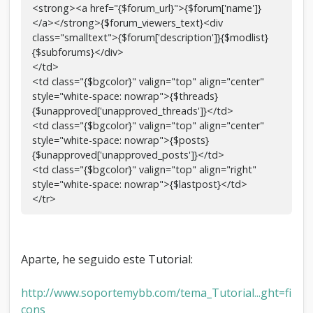
<strong><a href="{$forum_url}">{$forum['name']}
</a></strong>{$forum_viewers_text}<div
class="smalltext">{$forum['description']}{$modlist}
{$subforums}</div>
</td>
<td class="{$bgcolor}" valign="top" align="center"
style="white-space: nowrap">{$threads}
{$unapproved['unapproved_threads']}</td>
<td class="{$bgcolor}" valign="top" align="center"
style="white-space: nowrap">{$posts}
{$unapproved['unapproved_posts']}</td>
<td class="{$bgcolor}" valign="top" align="right"
style="white-space: nowrap">{$lastpost}</td>
</tr>
Aparte, he seguido este Tutorial:
http://www.soportemybb.com/tema_Tutorial...ght=fi
cons