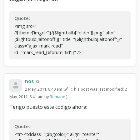
Quote:
<img src="
{$theme['imgdir']}/{$lightbulb['folder']}.png" alt="
{$lightbulb['altonoff']}" title="{$lightbulb['altonoff']}"
class="ajax_mark_read"
id="mark_read_{$forum['fid']}" />
nos
2 May, 2011, 8:40 am
(This post was last modified: 2
May, 2011, 8:41 am by
Romane
.)
Tengo puesto este codigo ahora:
Quote:
<tr><tdclass="{$bgcolor}" align="center"