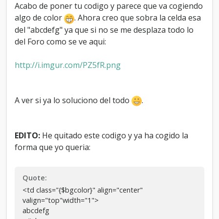
class
=
"ajax_mark_read"
Acabo de poner tu codigo y parece que va cogiendo
id
=
"mark_read_
{
$forum
[
'fid'
]
}
"
/
>
<
a
algo de color
. Ahora creo que sobra la celda esa
href
=
"
{
$forum_url
}
"
>
{
$forum
[
'name'
]
}
del "abcdefg" ya que si no se me desplaza todo lo
<
/
a
>
<
/
strong
>
{
$forum_viewers_text
}
<
div
class
=
"smalltext"
>
del Foro como se ve aqui:
{
$forum
[
'description'
]
}
{
$modlist
}
{
$subforums
}
<
/
div
>
http://i.imgur.com/PZ5fR.png
<
/
td
>
<
td
class
=
"
{
$bgcolor
}
"
valign
=
"top"
align
=
"center"
A ver si ya lo soluciono del todo
.
style
=
"white-space:nowrap"
>
{
$threads
}
{
$unapproved
[
'unapproved_threads'
]
}
<
/
td
>
EDITO:
He quitado este codigo y ya ha cogido la
forma que yo queria:
<
td
class
=
"
{
$bgcolor
}
"
valign
=
"top"
align
=
"center"
style
=
"white-space:nowrap"
>
{
$posts
}
Quote:
{
$unapproved
[
'unapproved_posts'
]
}
<
/
td
>
<td class="{$bgcolor}" align="center"
valign="top"width="1">
<
td
class
=
"
{
$bgcolor
}
"
abcdefg
valign
=
"top"
align
=
"right"