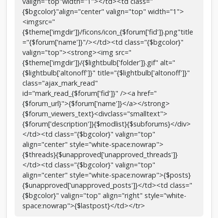
valign="top"width="1"></td><td class="
{$bgcolor}"align="center" valign="top" width="1">
<imgsrc="
{$theme['imgdir']}/ficons/icon_{$forum['fid']}.png"title
="{$forum['name']}"/></td><td class="{$bgcolor}"
valign="top"><strong><img src="
{$theme['imgdir']}/{$lightbulb['folder']}.gif" alt="
{$lightbulb['altonoff']}" title="{$lightbulb['altonoff']}"
class="ajax_mark_read"
id="mark_read_{$forum['fid']}" /><a href="
{$forum_url}">{$forum['name']}</a></strong>
{$forum_viewers_text}<divclass="smalltext">
{$forum['description']}{$modlist}{$subforums}</div>
</td><td class="{$bgcolor}" valign="top"
align="center" style="white-space:nowrap">
{$threads}{$unapproved['unapproved_threads']}
</td><td class="{$bgcolor}" valign="top"
align="center" style="white-space:nowrap">{$posts}
{$unapproved['unapproved_posts']}</td><td class="
{$bgcolor}" valign="top" align="right" style="white-
space:nowrap">{$lastpost}</td></tr>