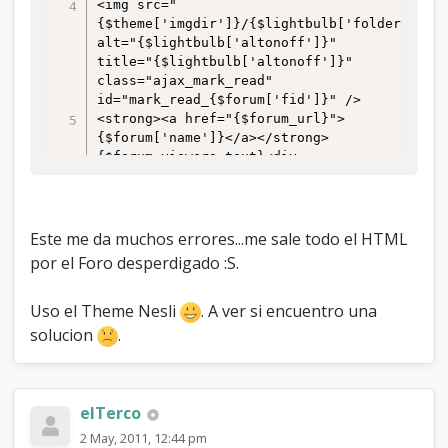
<img src="
{$theme['imgdir']}/{$lightbulb['folder']}.pn
alt="{$lightbulb['altonoff']}" 
title="{$lightbulb['altonoff']}" 
class="ajax_mark_read" 
id="mark_read_{$forum['fid']}" />

<strong><a href="{$forum_url}">
{$forum['name']}</a></strong>
{$forum_viewers_text}<div 
class="smalltext">
{$forum['description']}{$modlist}
{$subforums}</div>

</td>

Este me da muchos errores...me sale todo el HTML
<td class="{$bgcolor}" valign="top" 
por el Foro desperdigado :S.
align="center" style="white-space: 
nowrap">{$threads}
Uso el Theme Nesli
. A ver si encuentro una
{$unapproved['unapproved_threads']}
</td>

solucion
.
<td class="{$bgcolor}" valign="top" 
align="center" style="white-space: 
nowrap">{$posts}
{$unapproved['unapproved_posts']}
elTerco
</td>

2 May, 2011, 12:44 pm
<td class="{$bgcolor}" valign="top" 