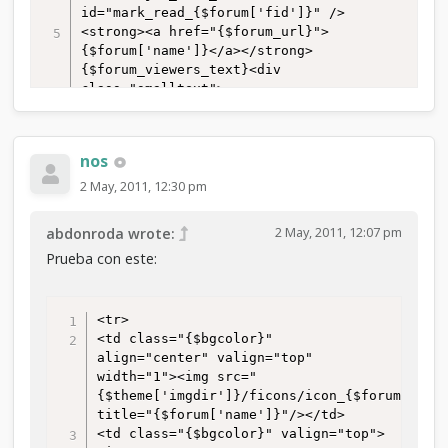
id="mark_read_{$forum['fid']}" />

<strong><a href="{$forum_url}">
{$forum['name']}</a></strong>
{$forum_viewers_text}<div 
class="smalltext">
{$forum['description']}{$modlist}
{$subforums}</div>

</td>

nos
<td class="{$bgcolor}" valign="top" 
align="center" style="white-space: 
2 May, 2011, 12:30 pm
nowrap">{$threads}
{$unapproved['unapproved_threads']}</td>

2 May, 2011, 12:07 pm
abdonroda wrote:
<td class="{$bgcolor}" valign="top" 
Prueba con este:
align="center" style="white-space: 
nowrap">{$posts}
{$unapproved['unapproved_posts']}</td>

<td class="{$bgcolor}" valign="top" 
<tr>

align="right" style="white-space: 
<td class="{$bgcolor}" 
nowrap">{$lastpost}</td>

align="center" valign="top" 
</tr>
width="1"><img src="
{$theme['imgdir']}/ficons/icon_{$forum['fid'
title="{$forum['name']}"/></td>

<td class="{$bgcolor}" valign="top">
