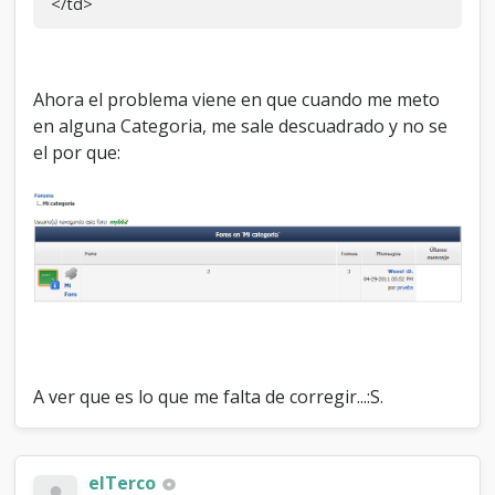
</td>
style
=
"white-space:nowrap"
>
{
$lastpost
}
<
/
td
>
<
/
tr
>
Ahora el problema viene en que cuando me meto
en alguna Categoria, me sale descuadrado y no se
el por que:
A ver que es lo que me falta de corregir...:S.
elTerco