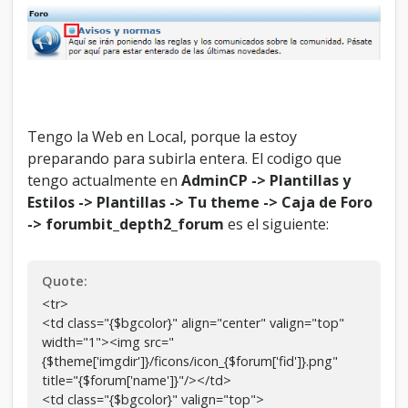
Tengo la Web en Local, porque la estoy
preparando para subirla entera. El codigo que
tengo actualmente en
AdminCP -> Plantillas y
Estilos -> Plantillas -> Tu theme -> Caja de Foro
-> forumbit_depth2_forum
es el siguiente:
Quote:
<tr>
<td class="{$bgcolor}" align="center" valign="top"
width="1"><img src="
{$theme['imgdir']}/ficons/icon_{$forum['fid']}.png"
title="{$forum['name']}"/></td>
<td class="{$bgcolor}" valign="top">