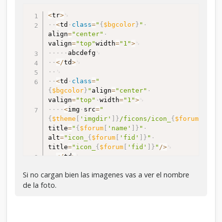
align
=
"center"
style
=
"white-
<
tr
>
space:nowrap"
>
{
$posts
}
<
td
class
=
"
{
$bgcolor
}
"
{
$unapproved
[
'unapproved_posts'
]
}
<
/
td
>
align
=
"center"
valign
=
"top"
width
=
"1"
>
<
td
class
=
"
{
$bgcolor
}
"
valign
=
"top"
abcdefg
align
=
"right"
style
=
"white-
<
/
td
>
space:nowrap"
>
{
$lastpost
}
<
/
td
>
<
/
tr
>
<
td
class
=
"
{
$bgcolor
}
"
align
=
"center"
valign
=
"top"
width
=
"1"
>
<
img
src
=
"
{
$theme
[
'imgdir'
]
}
/ficons/icon_
{
$forum
[
'fid
title
=
"
{
$forum
[
'name'
]
}
"
alt
=
"icon_
{
$forum
[
'fid'
]
}
"
title
=
"icon_
{
$forum
[
'fid'
]
}
"
/
>
<
/
td
>
Si no cargan bien las imagenes vas a ver el nombre
<
td
class
=
"
{
$bgcolor
}
"
de la foto.
valign
=
"top"
>
<
strong
>
<
img
src
=
"
{
$theme
[
'imgdir'
]
}
/
{
$lightbulb
[
'folder'
]
}
.g
alt
=
"
{
$lightbulb
[
'altonoff'
]
}
"
title
=
"
{
$lightbulb
[
'altonoff'
]
}
"