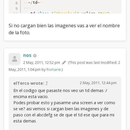
<
/
td
>
<
td
class
=
"
{
$bgcolor
}
"
valign
=
"top"
>
<
strong
>
<
img
src
=
"
{
$theme
[
'imgdir'
]
}
/
{
$lightbulb
[
'folder'
]
}
.gif
Si no cargan bien las imagenes vas a ver el nombre
alt
=
"
{
$lightbulb
[
'altonoff'
]
}
"
title
=
"
de la foto.
{
$lightbulb
[
'altonoff'
]
}
"
class
=
"ajax_mark_read"
id
=
"mark_read_
{
$forum
[
'fid'
]
}
"
/
>
<
a
href
=
"
{
$forum_url
}
"
>
{
$forum
[
'name'
]
}
<
/
a
>
nos
<
/
strong
>
{
$forum_viewers_text
}
2 May, 2011, 12:52 pm
(This post was last modified: 2
<
div
class
=
"smalltext"
>
{
$forum
[
'description'
]
}
{
$modlist
}
May, 2011, 1:04 pm by
Romane
.)
{
$subforums
}
<
/
div
>
<
/
td
>
2 May, 2011, 12:44 pm
elTerco wrote:
En el codigo que pasaste nos veo un td demas :/
<
td
class
=
"
{
$bgcolor
}
"
valign
=
"top"
encima esta vacio.
align
=
"center"
style
=
"white-
space:nowrap"
>
Podes probar esto y pasarme una screen a ver como
{
$threads
}
se ve? asi vemos si cargan bien las imagenes y de
{
$unapproved
[
'unapproved_threads'
]
}
paso con el abcdefg se de que el td ese que para mi
<
/
td
>
esta demas
<
td
class
=
"
{
$bgcolor
}
"
valign
=
"top"