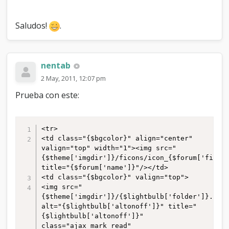
Saludos!
.
nentab
2 May, 2011, 12:07 pm
Prueba con este:
<tr>

<td class="{$bgcolor}" align="center" 
valign="top" width="1"><img src="
{$theme['imgdir']}/ficons/icon_{$forum['fid']}
title="{$forum['name']}"/></td>

<td class="{$bgcolor}" valign="top">

<img src="
{$theme['imgdir']}/{$lightbulb['folder']}.png"
alt="{$lightbulb['altonoff']}" title="
{$lightbulb['altonoff']}" 
class="ajax_mark_read" 