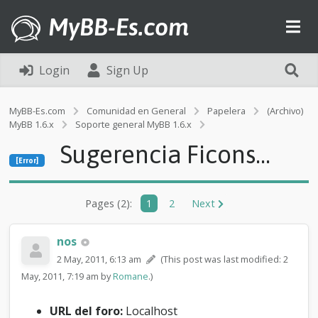
MyBB-Es.com
Login
Sign Up
MyBB-Es.com
Comunidad en General
Papelera
(Archivo)
MyBB 1.6.x
Soporte general MyBB 1.6.x
[Error]
Sugerencia Ficons...
S
[Error]
u
g
e
Pages (2):
1
2
Next
r
e
n
nos
c
i
2 May, 2011, 6:13 am
(This post was last modified: 2
a
May, 2011, 7:19 am by
Romane
.)
F
i
URL del foro:
Localhost
c