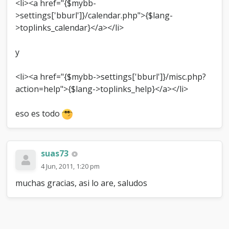
<li><a href="{$mybb-
>settings['bburl']}/calendar.php">{$lang-
>toplinks_calendar}</a></li>
y
<li><a href="{$mybb->settings['bburl']}/misc.php?
action=help">{$lang->toplinks_help}</a></li>
eso es todo
suas73
4 Jun, 2011, 1:20 pm
muchas gracias, asi lo are, saludos