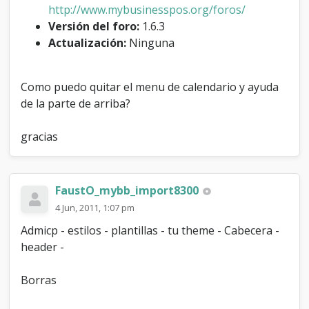
"
http://www.mybusinesspos.org/foros/
c
Versión del foro:
1.6.3
a
Actualización:
Ninguna
l
e
n
Como puedo quitar el menu de calendario y ayuda
d
a
de la parte de arriba?
r
i
gracias
o
"
y
"
FaustO_mybb_import8300
a
y
4 Jun, 2011, 1:07 pm
u
Admicp - estilos - plantillas - tu theme - Cabecera -
d
a
header -
"
Borras