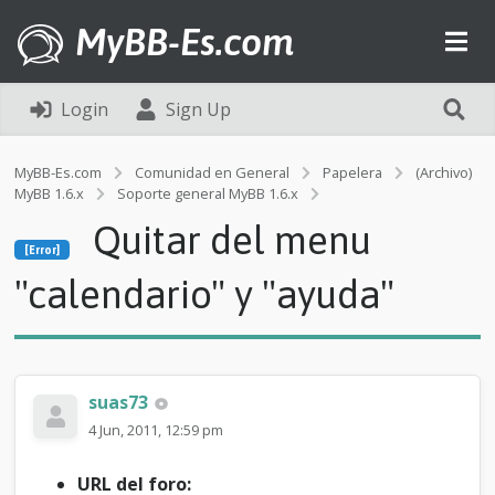
MyBB-Es.com
Login
Sign Up
MyBB-Es.com
Comunidad en General
Papelera
(Archivo)
MyBB 1.6.x
Soporte general MyBB 1.6.x
[Error]
Quitar del menu
Q
[Error]
u
i
"calendario" y "ayuda"
t
a
r
d
e
suas73
l
m
4 Jun, 2011, 12:59 pm
e
n
URL del foro:
u