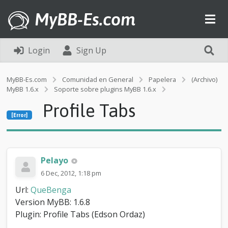
MyBB-Es.com
Login
Sign Up
MyBB-Es.com
Comunidad en General
Papelera
(Archivo)
MyBB 1.6.x
Soporte sobre plugins MyBB 1.6.x
[Error]
Profile Tabs
P
[Error]
r
o
f
i
l
Pelayo
e
6 Dec, 2012, 1:18 pm
T
a
Url:
QueBenga
b
Version MyBB: 1.6.8
s
Plugin: Profile Tabs (Edson Ordaz)