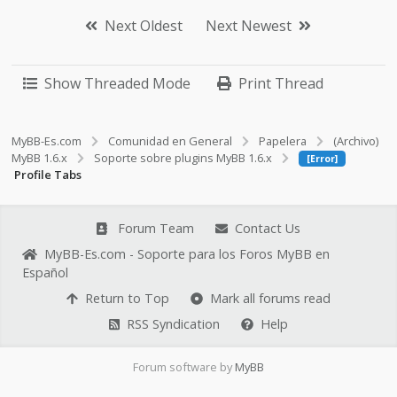
Next Oldest
Next Newest
Show Threaded Mode
Print Thread
MyBB-Es.com
Comunidad en General
Papelera
(Archivo)
MyBB 1.6.x
Soporte sobre plugins MyBB 1.6.x
[Error]
Profile Tabs
Forum Team
Contact Us
MyBB-Es.com - Soporte para los Foros MyBB en
Español
Return to Top
Mark all forums read
RSS Syndication
Help
Forum software by
MyBB