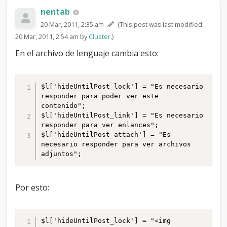
e
l
nentab
p
20 Mar, 2011, 2:35 am
(This post was last modified:
l
20 Mar, 2011, 2:54 am by
Cluster
.)
u
g
En el archivo de lenguaje cambia esto:
u
i
n
H
$l['hideUntilPost_lock'] = "Es necesario 
i
responder para poder ver este 
d
contenido";

e
$l['hideUntilPost_link'] = "Es necesario 
U
responder para ver enlances";

n
$l['hideUntilPost_attach'] = "Es 
t
necesario responder para ver archivos 
i
adjuntos";
l
P
o
Por esto:
s
t
$l['hideUntilPost_lock'] = "<img 