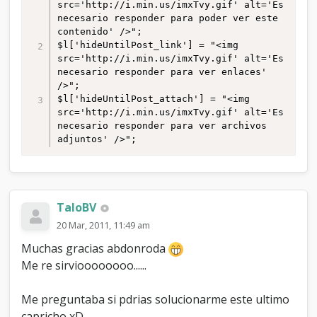
src='http://i.min.us/imxTvy.gif' alt='Es 
necesario responder para poder ver este 
contenido' />";

$l['hideUntilPost_link'] = "<img 
src='http://i.min.us/imxTvy.gif' alt='Es 
necesario responder para ver enlaces' 
/>";

$l['hideUntilPost_attach'] = "<img 
src='http://i.min.us/imxTvy.gif' alt='Es 
necesario responder para ver archivos 
adjuntos' />";
TaloBV
20 Mar, 2011, 11:49 am
Muchas gracias abdonroda
Me re sirvioooooooo......
Me preguntaba si pdrias solucionarme este ultimo
capricho xD