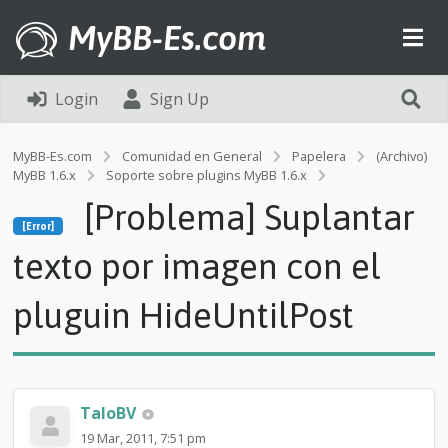
MyBB-Es.com
Login
Sign Up
MyBB-Es.com
Comunidad en General
Papelera
(Archivo)
MyBB 1.6.x
Soporte sobre plugins MyBB 1.6.x
[Error]
[Problema] Suplantar
[
[Error]
P
r
texto por imagen con el
o
b
pluguin HideUntilPost
l
e
m
a
]
S
TaloBV
u
19 Mar, 2011, 7:51 pm
p