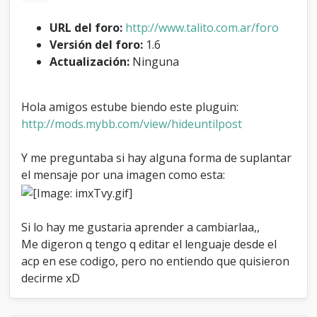
l
a
URL del foro:
http://www.talito.com.ar/foro
n
Versión del foro:
1.6
t
Actualización:
Ninguna
a
r
t
e
Hola amigos estube biendo este pluguin:
x
http://mods.mybb.com/view/hideuntilpost
t
o
p
Y me preguntaba si hay alguna forma de suplantar
o
el mensaje por una imagen como esta:
r
i
m
a
Si lo hay me gustaria aprender a cambiarlaa,,
g
Me digeron q tengo q editar el lenguaje desde el
e
acp en ese codigo, pero no entiendo que quisieron
n
decirme xD
c
o
n