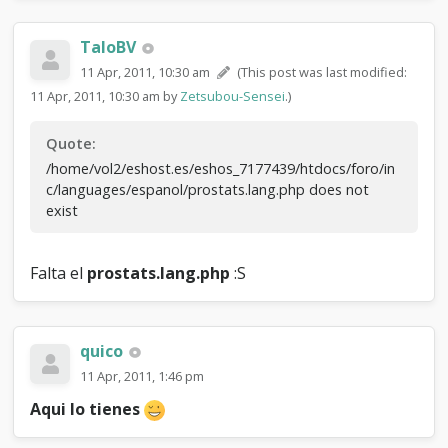
TaloBV
11 Apr, 2011, 10:30 am
(This post was last modified:
11 Apr, 2011, 10:30 am by
Zetsubou-Sensei
.)
Quote:
/home/vol2/eshost.es/eshos_7177439/htdocs/foro/in
c/languages/espanol/prostats.lang.php does not
exist
Falta el
prostats.lang.php
:S
quico
11 Apr, 2011, 1:46 pm
Aqui lo tienes