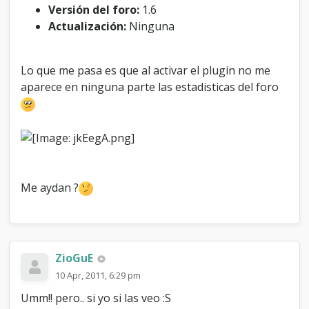
u
Versión del foro:
1.6
m
Actualización:
Ninguna
s
t
a
Lo que me pasa es que al activar el plugin no me
t
aparece en ninguna parte las estadisticas del foro
s
Me aydan ?
ZioGuE
10 Apr, 2011, 6:29 pm
Umm!! pero.. si yo si las veo :S