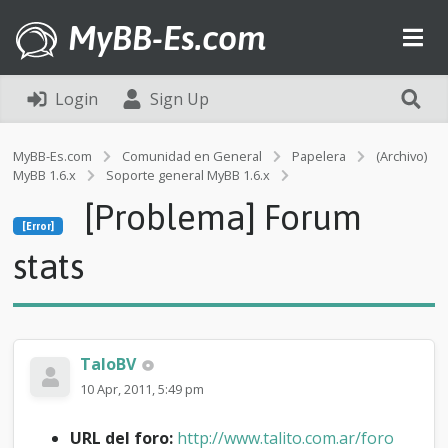
MyBB-Es.com
Login
Sign Up
MyBB-Es.com
Comunidad en General
Papelera
(Archivo)
MyBB 1.6.x
Soporte general MyBB 1.6.x
[Error]
[Problema] Forum
[
[Error]
P
r
stats
o
b
l
e
m
TaloBV
a
]
10 Apr, 2011, 5:49 pm
F
o
URL del foro:
http://www.talito.com.ar/foro
r