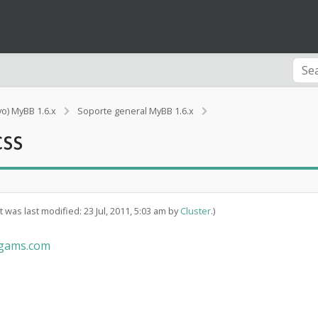
vo) MyBB 1.6.x
Soporte general MyBB 1.6.x
[Error]
ss
P
r
o
b
l
e
t was last modified: 23 Jul, 2011, 5:03 am by
Cluster
.)
m
a
-gams.com
e
n
G
l
o
b