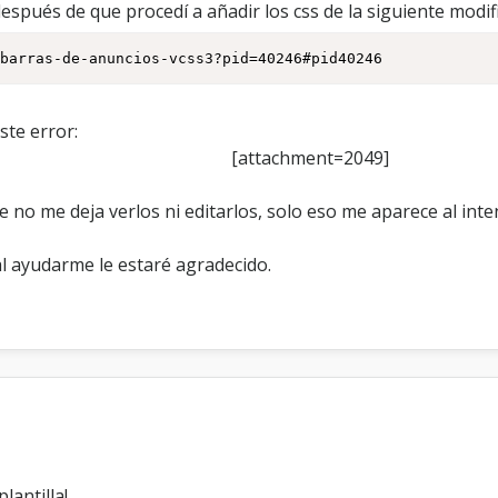
pués de que procedí a añadir los css de la siguiente modifi
a
l
.
-barras-de-anuncios-vcss3?pid=40246#pid40246
c
s
s
ste error:
[attachment=2049]
no me deja verlos ni editarlos, solo eso me aparece al intent
al ayudarme le estaré agradecido.
lantilla!