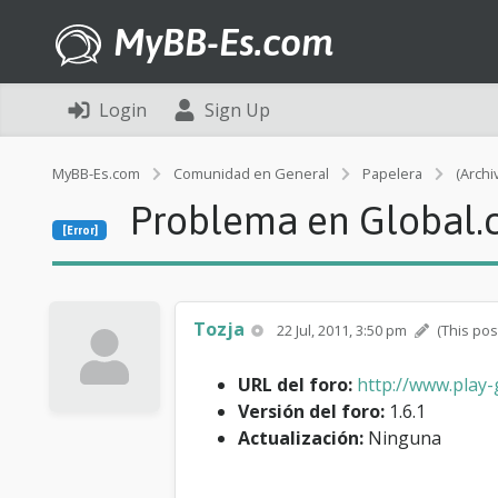
MyBB-Es.com
Login
Sign Up
MyBB-Es.com
Comunidad en General
Papelera
(Archi
Problema en Global.c
[Error]
Tozja
22 Jul, 2011, 3:50 pm
(This pos
URL del foro:
http://www.play
Versión del foro:
1.6.1
Actualización:
Ninguna