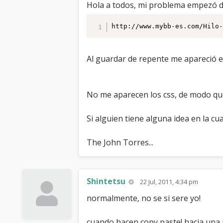
Hola a todos, mi problema empezó des
http://www.mybb-es.com/Hilo
Al guardar de repente me apareció e
No me aparecen los css, de modo que 
Si alguien tiene alguna idea en la cu
The John Torres...
Shintetsu
22 Jul, 2011, 4:34 pm
normalmente, no se si sere yo!
cuando hacen copy paste! hacia una p