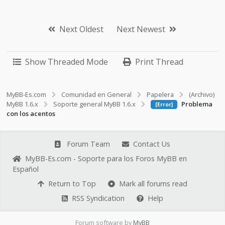
Next Oldest
Next Newest
Show Threaded Mode
Print Thread
MyBB-Es.com
Comunidad en General
Papelera
(Archivo)
MyBB 1.6.x
Soporte general MyBB 1.6.x
Problema
[Error]
con los acentos
Forum Team
Contact Us
MyBB-Es.com - Soporte para los Foros MyBB en
Español
Return to Top
Mark all forums read
RSS Syndication
Help
Forum software by
MyBB