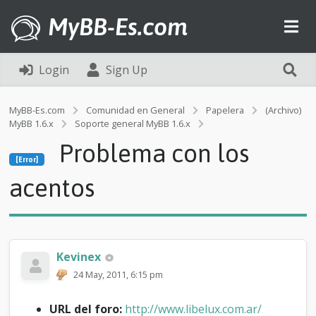
MyBB-Es.com
Login
Sign Up
MyBB-Es.com
Comunidad en General
Papelera
(Archivo)
MyBB 1.6.x
Soporte general MyBB 1.6.x
[Error]
Problema con los
P
[Error]
r
o
acentos
b
l
e
m
a
Kevinex
c
o
24 May, 2011, 6:15 pm
n
l
URL del foro:
http://www.libelux.com.ar/
o