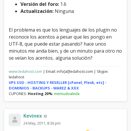
s
Versión del foro:
1.6
a
Actualización:
Ninguna
c
e
n
El problema es que los lenguajes de los plugin no
t
reconoce los acentos a pesar que les pongo en
o
s
UTF-8, que puede estar pasando? hace unos
minutos me anda bien, y de un minuto para otro no
se veían los acentos.. alguna solución?
www.ledahost.com
| Email: info[at]ledahost.com | Skype:
ledahost
VPS SSD - HOSTING Y RESELLER [cPanel, Plesk, etc] -
DOMINIOS - BACKUPS - WAREZ & XXX
CUPONES:
Hosting 20%:
memudoaleda
Kevinex
24 May, 2011, 8:36 pm