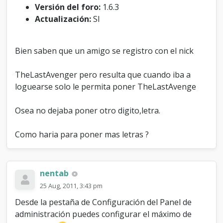
s
Versión del foro:
1.6.3
e
Actualización:
SI
n
e
l
Bien saben que un amigo se registro con el nick
l
o
g
TheLastAvenger pero resulta que cuando iba a
u
loguearse solo le permita poner TheLastAvenge
e
o
Osea no dejaba poner otro digito,letra.
d
e
u
Como haria para poner mas letras ?
s
e
r
s
nentab
25 Aug, 2011, 3:43 pm
Desde la pestaña de Configuración del Panel de
administración puedes configurar el máximo de