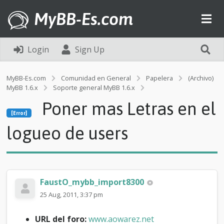
MyBB-Es.com
Login
Sign Up
MyBB-Es.com
Comunidad en General
Papelera
(Archivo)
MyBB 1.6.x
Soporte general MyBB 1.6.x
[Error]
Poner mas Letras en el
P
[Error]
o
n
logueo de users
e
r
m
a
s
FaustO_mybb_import8300
L
e
25 Aug, 2011, 3:37 pm
t
r
URL del foro:
www.aowarez.net
a