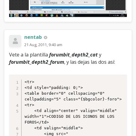
nentab
21 Aug, 2011, 9:40 am
Vete a la plantilla
forumbit_depth2_cat
y
forumbit_depth2_forum
, y las dejas las dos así:
<tr>

<td style="padding: 0;">

<table border="0" cellspacing="0" 
cellpadding="5" class="{$bgcolor}-foro">

<tr>

	<td align="center" valign="middle" 
width="1">CODIGO DE LOS ICONOS DE LOS 
FOROS</td>

	<td valign="middle">

		<img src="