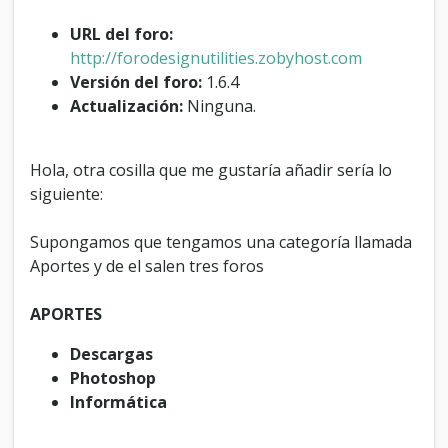
n
l
URL del foro:
a
http://forodesignutilities.zobyhost.com
s
Versión del foro:
1.6.4
c
Actualización:
Ninguna.
a
t
e
g
Hola, otra cosilla que me gustaría añadir sería lo
o
siguiente:
r
í
a
Supongamos que tengamos una categoría llamada
s
Aportes y de el salen tres foros
d
e
APORTES
l
o
Descargas
s
f
Photoshop
o
Informática
r
o