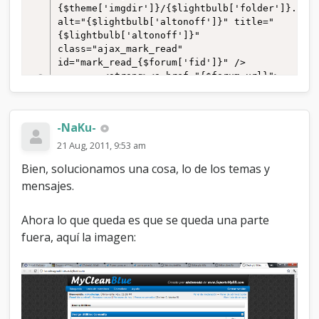
{$theme['imgdir']}/{$lightbulb['folder']}.png"
alt="{$lightbulb['altonoff']}" title="
{$lightbulb['altonoff']}" 
class="ajax_mark_read" 
id="mark_read_{$forum['fid']}" />

		<strong><a href="{$forum_url}">
{$forum['name']}</a></strong>
{$forum_viewers_text}<div 
class="smalltext">
-NaKu-
{$forum['description']}{$modlist}
{$subforums}</div>

21 Aug, 2011, 9:53 am
	</td>

Bien, solucionamos una cosa, lo de los temas y
	<td valign="middle" align="right" 
mensajes.
style="white-space: nowrap" width="250">
{$lastpost}</td>

</tr>

Ahora lo que queda es que se queda una parte
</table>

fuera, aquí la imagen:
</td>

</tr>