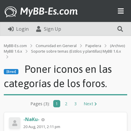
MyBB-Es.com
Login
Sign Up
MyBB-Es.com
Comunidad en General
Papelera
(Archivo)
MyBB 1.6.x
Soporte sobre temas (Estilos y plantillas) MyBB 1.6.x
[Error]
Poner iconos en las
P
[Error]
o
n
categorías de los foros.
e
r
i
c
Pages (3):
1
2
3
Next
o
n
o
-NaKu-
s
20 Aug, 2011, 2:11 pm
e