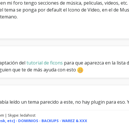
en mi foro tengo secciones de música, peliculas, videos, etc
e
f
del tema se ponga por default el Icono de Video, en el de Mus
a
antemano.
u
l
t
E
n
L
o
s
aptación del
tutorial de ficons
para que aparezca en la lista 
T
e
guien que te de más ayuda con esto
m
a
s
D
e
ía leído un tema parecido a este, no hay plugin para eso. Y
C
a
d
com | Skype: ledahost
a
lesk, etc] - DOMINIOS - BACKUPS - WAREZ & XXX
F