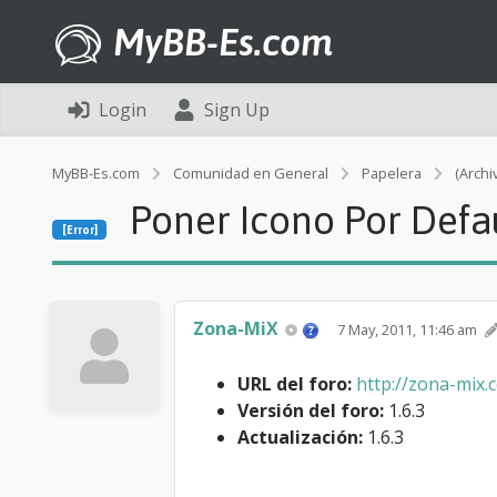
MyBB-Es.com
Login
Sign Up
MyBB-Es.com
Comunidad en General
Papelera
(Archi
Poner Icono Por Defa
[Error]
Zona-MiX
7 May, 2011, 11:46 am
URL del foro:
http://zona-mix.
Versión del foro:
1.6.3
Actualización:
1.6.3