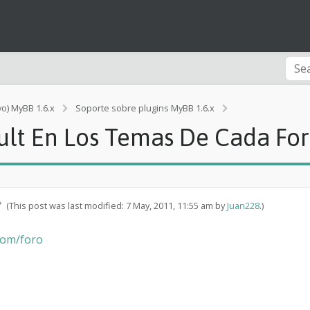
vo) MyBB 1.6.x
Soporte sobre plugins MyBB 1.6.x
[Error]
ult En Los Temas De Cada Fo
P
o
n
e
r
I
(This post was last modified: 7 May, 2011, 11:55 am by
Juan228
.)
c
o
com/foro
n
o
P
o
r
D