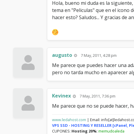
Hola, bueno mi duda es la siguiente, 
tema en "Peliculas" que en el icono 
hacer esto? Saludos... Y gracias de 
augusto
7 May, 2011, 4:28 pm
Me parece que puedes hacer una ad
pero no tarda mucho en aparecer al
Kevinex
7 May, 2011, 7:36 pm
Me parece que no se puede hacer, hab
www.ledahost.com
| Email: info[at]ledahost.
VPS SSD - HOSTING Y RESELLER [cPanel, P
CUPONES:
Hosting 20%:
memudoaleda