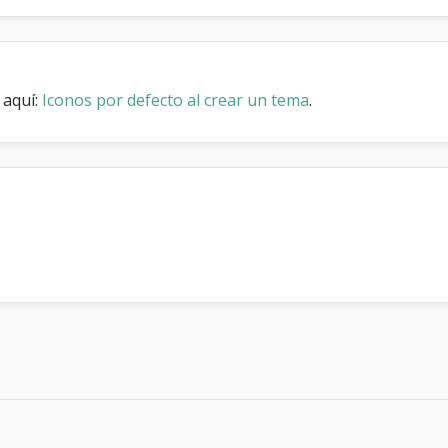
o
r
o
 aquí:
Iconos por defecto al crear un tema
.