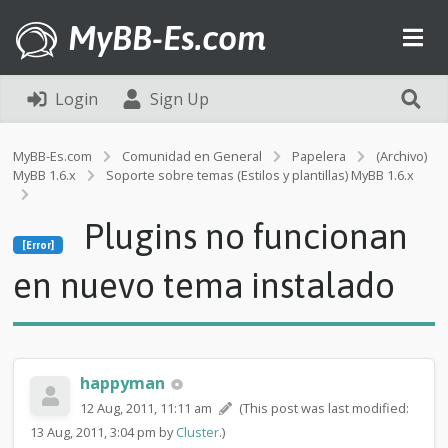
MyBB-Es.com
Login
Sign Up
MyBB-Es.com
Comunidad en General
Papelera
(Archivo)
MyBB 1.6.x
Soporte sobre temas (Estilos y plantillas) MyBB 1.6.x
[Error]
Plugins no funcionan
P
[Error]
l
u
en nuevo tema instalado
g
i
n
s
n
happyman
o
f
12 Aug, 2011, 11:11 am
(This post was last modified:
u
13 Aug, 2011, 3:04 pm by
Cluster
.)
n