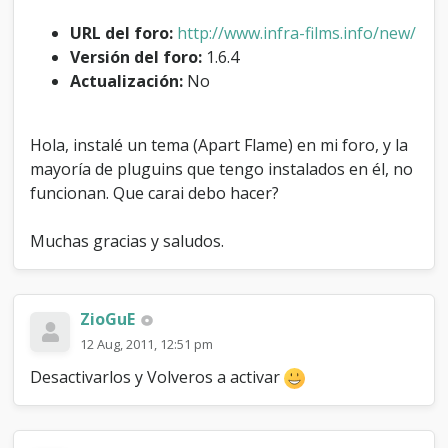
c
i
URL del foro:
http://www.infra-films.info/new/
o
Versión del foro:
1.6.4
n
Actualización:
No
a
n
e
Hola, instalé un tema (Apart Flame) en mi foro, y la
n
n
mayoría de pluguins que tengo instalados en él, no
u
funcionan. Que carai debo hacer?
e
v
Muchas gracias y saludos.
o
t
e
m
a
ZioGuE
i
12 Aug, 2011, 12:51 pm
n
s
Desactivarlos y Volveros a activar
t
a
l