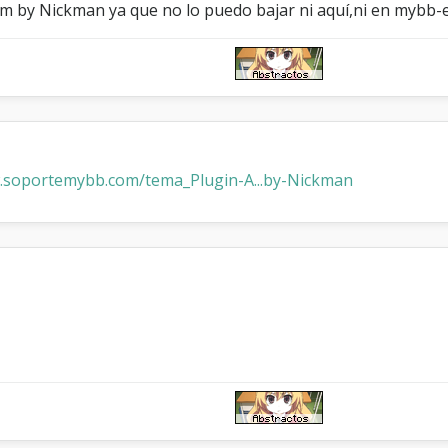
m by Nickman ya que no lo puedo bajar ni aquí,ni en mybb-es 
y
s
t
e
m
.soportemybb.com/tema_Plugin-A...by-Nickman