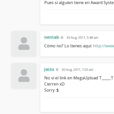
Pues si alguien tiene en Award Syste
nentab
30 Aug, 2011, 5:48 am
Cómo no? Lo tienes aquí:
http://www
Jaizu
30 Aug, 2011, 7:20 am
No vi el link en MegaUpload T_____T
Cierren xD
Sorry :$