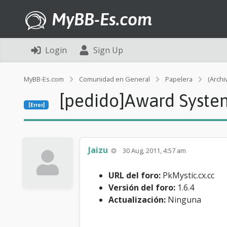
MyBB-Es.com
Login
Sign Up
MyBB-Es.com
Comunidad en General
Papelera
(Archi
[pedido]Award Syste
[Error]
Jaizu
30 Aug, 2011, 4:57 am
URL del foro:
PkMystic.cx.cc
Versión del foro:
1.6.4
Actualización:
Ninguna