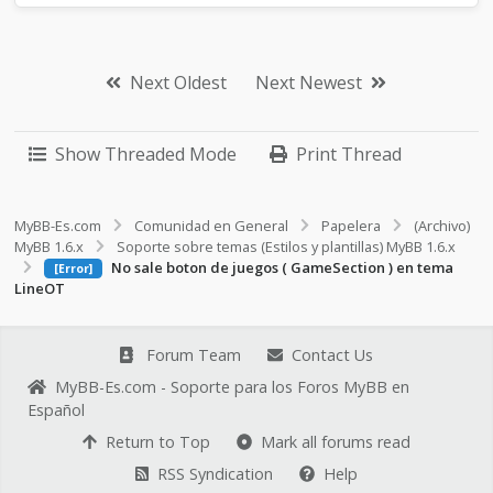
Next Oldest
Next Newest
Show Threaded Mode
Print Thread
MyBB-Es.com
Comunidad en General
Papelera
(Archivo)
MyBB 1.6.x
Soporte sobre temas (Estilos y plantillas) MyBB 1.6.x
No sale boton de juegos ( GameSection ) en tema
[Error]
LineOT
Forum Team
Contact Us
MyBB-Es.com - Soporte para los Foros MyBB en
Español
Return to Top
Mark all forums read
RSS Syndication
Help