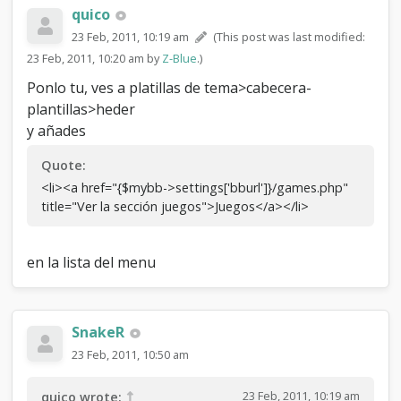
e
quico
m
a
23 Feb, 2011, 10:19 am
(This post was last modified:
L
23 Feb, 2011, 10:20 am by
Z-Blue
.)
i
n
Ponlo tu, ves a platillas de tema>cabecera-
e
plantillas>heder
O
y añades
T
Quote:
<li><a href="{$mybb->settings['bburl']}/games.php"
title="Ver la sección juegos">Juegos</a></li>
en la lista del menu
SnakeR
23 Feb, 2011, 10:50 am
23 Feb, 2011, 10:19 am
quico wrote: