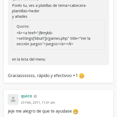
Ponlo tu, ves a platillas de tema>cabecera-
plantillas>heder
y añades
Quote:
<li><a href="{$mybb-
>settings['bburl']}/games.php" title="Ver la
sección juegos">Juegos</a></li>
en la lista del menu
Graciasssssss, rápido y efectivoo +1
quico
23 Feb, 2011, 11:01 am
jeje me alegro de que te ayudase