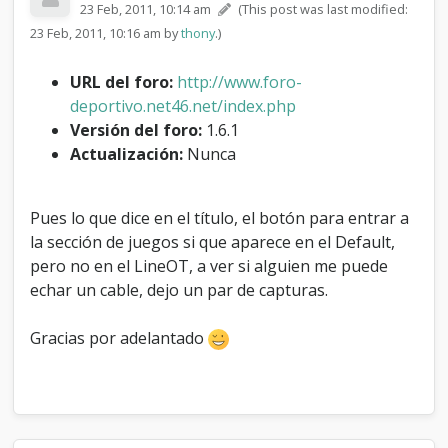
23 Feb, 2011, 10:14 am
(This post was last modified:
e
j
23 Feb, 2011, 10:16 am by
thony
.)
u
e
URL del foro:
http://www.foro-
g
deportivo.net46.net/index.php
o
s
Versión del foro:
1.6.1
(
Actualización:
Nunca
G
a
m
Pues lo que dice en el título, el botón para entrar a
e
S
la sección de juegos si que aparece en el Default,
e
pero no en el LineOT, a ver si alguien me puede
c
echar un cable, dejo un par de capturas.
t
i
o
Gracias por adelantado
n
)
e
n
t