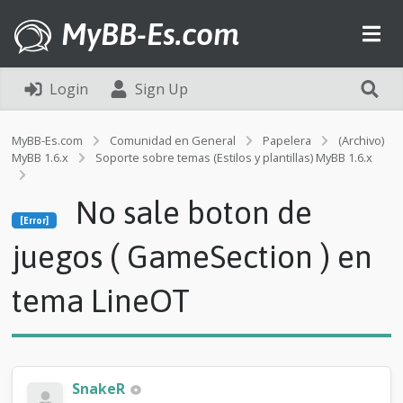
MyBB-Es.com
Login
Sign Up
MyBB-Es.com
Comunidad en General
Papelera
(Archivo)
MyBB 1.6.x
Soporte sobre temas (Estilos y plantillas) MyBB 1.6.x
[Error]
No sale boton de
N
[Error]
o
s
juegos ( GameSection ) en
a
l
tema LineOT
e
b
o
t
o
n
SnakeR
d