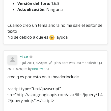
t
Versión del foro:
1.6.3
o
Actualización:
Ninguna
r
d
e
Cuando creo un tema ahora no me sale el editor de
t
texto
e
x
No se debido a que es
, ayuda!
t
o
~ice
3 Jul, 2011, 8:20 pm
(This post was last modified: 3 Jul,
2011, 8:20 pm by
Rincewin2
.)
creo q es por esto en tu headerinclude
<script type="text/javascript"
src="http://ajax.googleapis.com/ajax/libs/jquery/1.4.
2/jquery.min.js"></script>