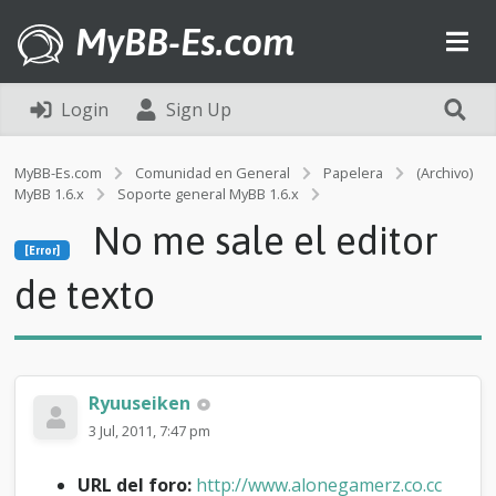
MyBB-Es.com
Login
Sign Up
MyBB-Es.com
Comunidad en General
Papelera
(Archivo)
MyBB 1.6.x
Soporte general MyBB 1.6.x
[Error]
No me sale el editor
N
[Error]
o
m
de texto
e
s
a
l
e
Ryuuseiken
e
l
3 Jul, 2011, 7:47 pm
e
d
URL del foro:
http://www.alonegamerz.co.cc
i