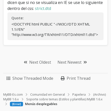
}

dicen que si no se visualiza en IE se use lo siguiente
dentro del css:
strict.dtd
/* Root Menu */

ul#menu a {

Quote:
  padding: 5px 15px 5px;

<!DOCTYPE html PUBLIC "-//W3C//DTD XHTML
  float: none !important; /*For Opera*/

1.1//EN"
  float: left; /*For IE*/

  display: block;

"http://www.w3.org/TR/xhtml11/DTD/xhtml11.dtd">
  color: #9fcf21;

  text-decoration: none;

  font-weight: bold;

  font-family:Arial, Helvetica, sans-
serif;

Next Oldest
Next Newest
  font-size:12px;

  font-weight:bold;

/*  border-right:1px solid #818181;*/

  text-decoration: none;

Show Threaded Mode
Print Thread
  height: auto !important;

  height: 1%; /*For IE*/

}

MyBB-Es.com
Comunidad en General
Papelera
(Archivo)
MyBB 1.6.x
Soporte sobre temas (Estilos y plantillas) MyBB 1.6.x
/* Root Menu Hover Persistence */

Menús desplegables
[Error]
ul#menu a:hover,

ul#menu li:hover a,
