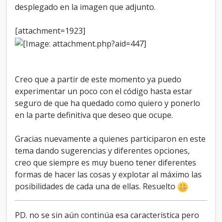
desplegado en la imagen que adjunto.
  background: #eee;

  border: none;

  opacity: 0.8;

[attachment=1923]
  -moz-opacity: 0.8;

  filter:alpha(opacity=80);

}

ul#menu ul:after /*From IE 7 lack of 
Creo que a partir de este momento ya puedo
compliance*/{

experimentar un poco con el código hasta estar
  clear: both;

  display: block;

seguro de que ha quedado como quiero y ponerlo
  font: 1px/0px serif;

en la parte definitiva que deseo que ocupe.
  content: ".";

  height: 0;

Gracias nuevamente a quienes participaron en este
  visibility: hidden;

}

tema dando sugerencias y diferentes opciones,
creo que siempre es muy bueno tener diferentes
ul#menu ul li {

formas de hacer las cosas y explotar al máximo las
  width: 160px;

posibilidades de cada una de ellas. Resuelto
  float: left; /*For IE 7 lack of 
compliance*/

  display: block !important;

PD. no se sin aún continúa esa caracteristica pero
  display: inline; /*For IE*/
