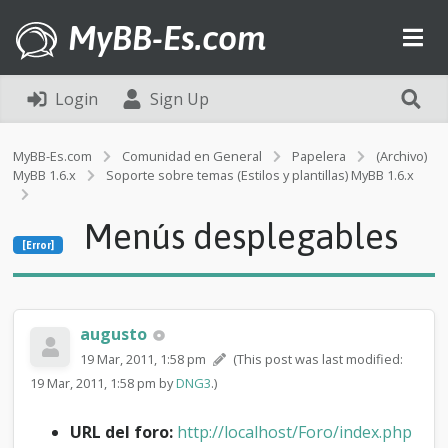
MyBB-Es.com
Login
Sign Up
MyBB-Es.com
Comunidad en General
Papelera
(Archivo)
MyBB 1.6.x
Soporte sobre temas (Estilos y plantillas) MyBB 1.6.x
[Error]
Menús desplegables
M
[Error]
e
n
ú
s
d
augusto
e
19 Mar, 2011, 1:58 pm
(This post was last modified:
s
19 Mar, 2011, 1:58 pm by
DNG3
.)
p
l
e
URL del foro:
http://localhost/Foro/index.php
g