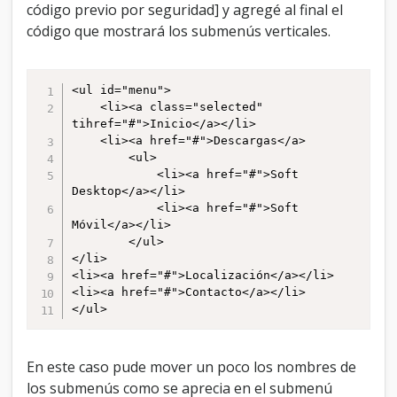
  padding: 0;

código previo por seguridad] y agregé al final el
  float: left; /*For Gecko*/

código que mostrará los submenús verticales.
  display: inline;

  list-style: none;

  position: relative;

  height: 20px;

<ul id="menu">

}

	<li><a class="selected" 
ul#menu li{

tihref="#">Inicio</a></li>

	padding-bottom:5px;

	<li><a href="#">Descargas</a>

}

		<ul>

ul#menu li:hover{

			<li><a href="#">Soft 
	background:#ddd;

Desktop</a></li>

}

			<li><a href="#">Soft 
Móvil</a></li>

ul#menu  ul {

		</ul>

  margin: 0;

</li>

  border: 0 none;

<li><a href="#">Localización</a></li>

  padding: 0;

<li><a href="#">Contacto</a></li>

  width: 160px;

</ul>
  list-style: none;

  display: none;

  position: absolute;

En este caso pude mover un poco los nombres de
  top: 25px;

los submenús como se aprecia en el submenú
  left: 10px;
