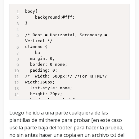
body{

	background:#fff;

}

/* Root = Horizontal, Secondary = 
Vertical */

ul#menu {

	ba

  margin: 0;

  border: 0 none;

  padding: 0;

/*  width: 500px;*/ /*For KHTML*/

width:360px;

  list-style: none;

  height: 20px;

  border:1px solid #eee;

  padding-bottom:5px;

}

Luego he ido a una parte cualquiera de las
plantillas de mi theme para probar [en este caso
ul#menu li {

usé la parte baja del footer para hacer la prueba,
  margin: 0;

no sin antes hacer una copia en un archivo txt del
  border: 0 none;
