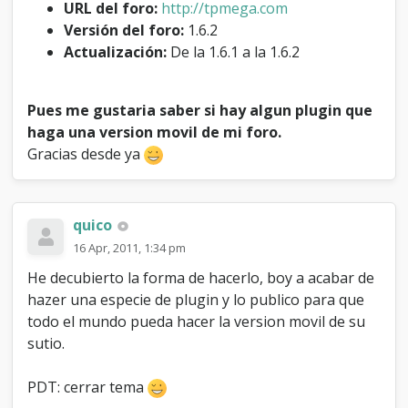
URL del foro:
http://tpmega.com
i
o
Versión del foro:
1.6.2
n
Actualización:
De la 1.6.1 a la 1.6.2
p
a
r
Pues me gustaria saber si hay algun plugin que
a
haga una version movil de mi foro.
m
o
Gracias desde ya
v
i
l
d
quico
e
16 Apr, 2011, 1:34 pm
m
i
He decubierto la forma de hacerlo, boy a acabar de
f
hazer una especie de plugin y lo publico para que
o
todo el mundo pueda hacer la version movil de su
r
o
sutio.
PDT: cerrar tema