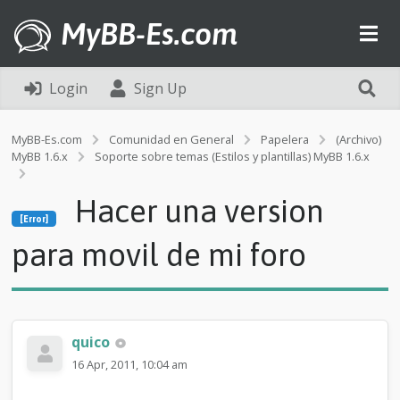
MyBB-Es.com
Login
Sign Up
MyBB-Es.com
Comunidad en General
Papelera
(Archivo)
MyBB 1.6.x
Soporte sobre temas (Estilos y plantillas) MyBB 1.6.x
[Error]
Hacer una version
H
[Error]
a
c
para movil de mi foro
e
r
u
n
a
quico
v
e
16 Apr, 2011, 10:04 am
r
s