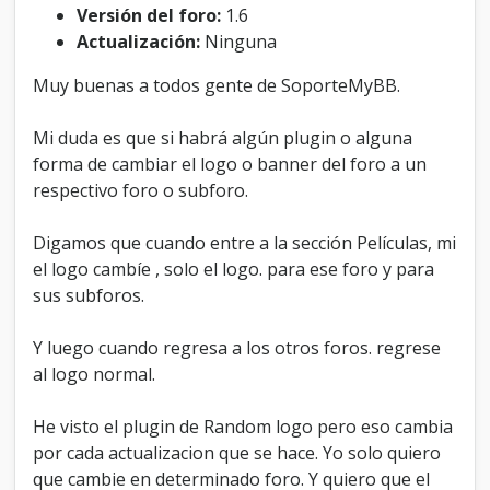
r
Versión del foro:
1.6
a
Actualización:
Ninguna
c
a
Muy buenas a todos gente de SoporteMyBB.
m
b
Mi duda es que si habrá algún plugin o alguna
i
o
forma de cambiar el logo o banner del foro a un
d
respectivo foro o subforo.
e
b
Digamos que cuando entre a la sección Películas, mi
a
n
el logo cambíe , solo el logo. para ese foro y para
n
sus subforos.
e
r
.
Y luego cuando regresa a los otros foros. regrese
al logo normal.
He visto el plugin de Random logo pero eso cambia
por cada actualizacion que se hace. Yo solo quiero
que cambie en determinado foro. Y quiero que el