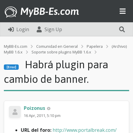
MyBB-Es.com
Login
Sign Up
MyBB-Es.com
Comunidad en General
Papelera
(Archivo)
MyBB 1.6.x
Soporte sobre plugins MyBB 1.6.x
[Error]
Habrá plugin para
H
[Error]
a
b
cambio de banner.
r
á
p
l
u
Poizonus
g
i
16 Apr, 2011, 5:10 pm
n
p
URL del foro:
http://www.portalbreak.com/
a