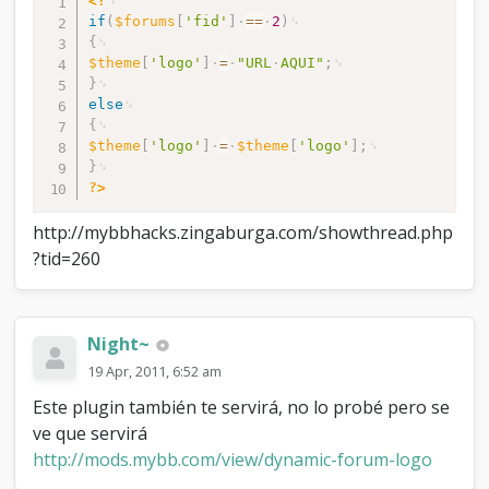
<?
if
(
$forums
[
'fid'
]
==
2
)
{
$theme
[
'logo'
]
=
"URL
AQUI"
;
}
else
{
$theme
[
'logo'
]
=
$theme
[
'logo'
]
;
}
?>
http://mybbhacks.zingaburga.com/showthread.php
?tid=260
Night~
19 Apr, 2011, 6:52 am
Este plugin también te servirá, no lo probé pero se
ve que servirá
http://mods.mybb.com/view/dynamic-forum-logo