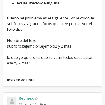
Actualización:
Ninguna
b
-
F
o
Bueno mi problema es el siguiente....yo le coloque
r
subforos a algunos foros que cree pero al ver el
o
foro dice
s
Nombre del foro
subforos:ejemplo1,ejemplo2 y 2 mas
lo que yo quiero es que se vean todos osea sacar
ese "y 2 mas"
imagen adjunta
Kevinex
12 Sep, 2011, 5:09 pm