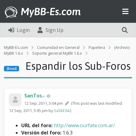
MyBB-Es.com
Login
Sign Up
MyBB-Es.com
Comunidad en General
Papelera
(Archivo)
MyBB 1.6.x
Soporte general MyBB 1.6.x
[Error]
Espandir los Sub-Foros
E
[Error]
s
p
a
n
d
SanTos.-
i
12 Sep, 2011, 5:04 pm
(This post was last modified:
r
12 Sep, 2011, 5:05 pm by
SaSkE04
.)
l
o
s
URL del foro:
http://www.ourfate.com.ar/
S
Versión del foro:
1.6.3
u