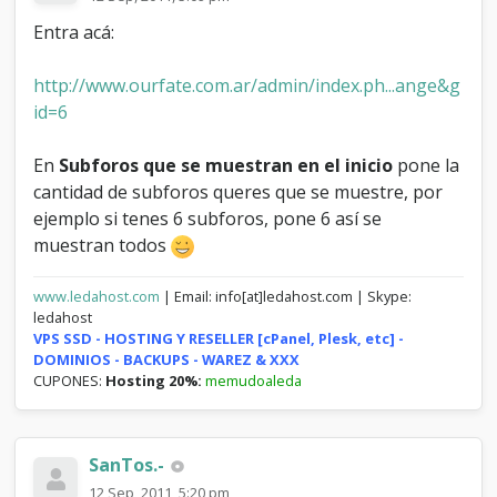
Entra acá:
http://www.ourfate.com.ar/admin/index.ph...ange&g
id=6
En
Subforos que se muestran en el inicio
pone la
cantidad de subforos queres que se muestre, por
ejemplo si tenes 6 subforos, pone 6 así se
muestran todos
www.ledahost.com
| Email: info[at]ledahost.com | Skype:
ledahost
VPS SSD - HOSTING Y RESELLER [cPanel, Plesk, etc] -
DOMINIOS - BACKUPS - WAREZ & XXX
CUPONES:
Hosting 20%:
memudoaleda
SanTos.-
12 Sep, 2011, 5:20 pm