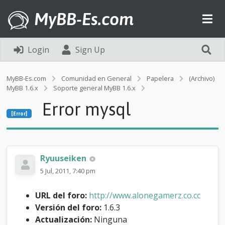
MyBB-Es.com
Login
Sign Up
MyBB-Es.com
Comunidad en General
Papelera
(Archivo)
MyBB 1.6.x
Soporte general MyBB 1.6.x
[Error]
Error mysql
E
[Error]
r
r
o
r
m
Ryuuseiken
y
5 Jul, 2011, 7:40 pm
s
q
l
URL del foro:
http://www.alonegamerz.co.cc
Versión del foro:
1.6.3
Actualización:
Ninguna