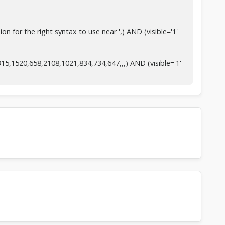
p
u
é
 for the right syntax to use near ',) AND (visible='1'
s
d
e
,1520,658,2108,1021,834,734,647,,,) AND (visible='1'
c
o
n
v
e
r
r