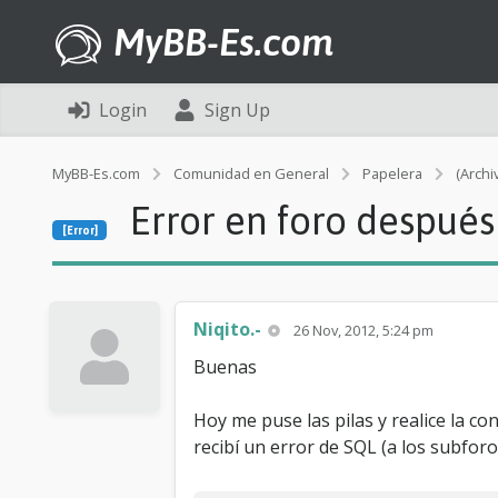
MyBB-Es.com
Login
Sign Up
MyBB-Es.com
Comunidad en General
Papelera
(Archi
Error en foro después
[Error]
Niqito.-
26 Nov, 2012, 5:24 pm
Buenas
Hoy me puse las pilas y realice la c
recibí un error de SQL (a los subfo