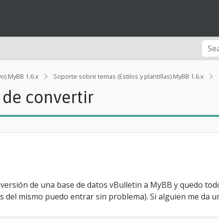
vo) MyBB 1.6.x
Soporte sobre temas (Estilos y plantillas) MyBB 1.6.x
 de convertir
f
onversión de una base de datos vBulletin a MyBB y quedo tod
ros del mismo puedo entrar sin problema). Si alguien me da 