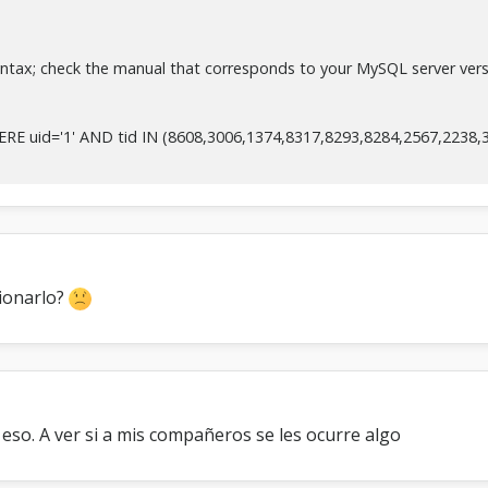
ntax; check the manual that corresponds to your MySQL server version
 uid='1' AND tid IN (8608,3006,1374,8317,8293,8284,2567,2238,315
t
i
ionarlo?
eso. A ver si a mis compañeros se les ocurre algo