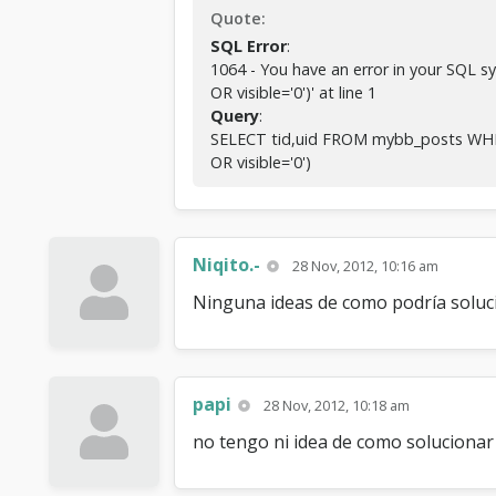
Quote:
SQL Error
:
1064 - You have an error in your SQL sy
OR visible='0')' at line 1
Query
:
SELECT tid,uid FROM mybb_posts WHERE
OR visible='0')
Niqito.-
28 Nov, 2012, 10:16 am
Ninguna ideas de como podría soluc
papi
28 Nov, 2012, 10:18 am
no tengo ni idea de como solucionar 