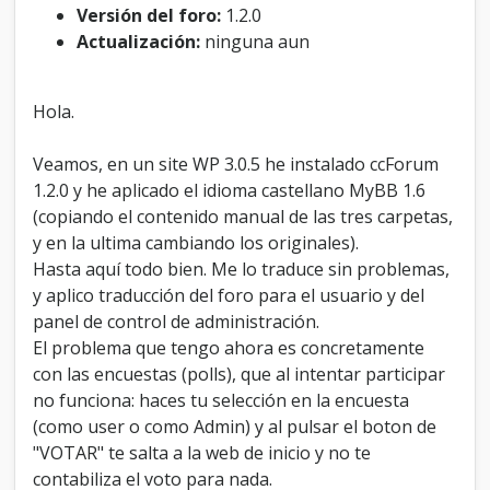
l
Versión del foro:
1.2.0
s
Actualización:
ninguna aun
)
.
N
Hola.
o
f
u
Veamos, en un site WP 3.0.5 he instalado ccForum
n
1.2.0 y he aplicado el idioma castellano MyBB 1.6
c
(copiando el contenido manual de las tres carpetas,
i
y en la ultima cambiando los originales).
o
n
Hasta aquí todo bien. Me lo traduce sin problemas,
a
y aplico traducción del foro para el usuario y del
n
panel de control de administración.
.
El problema que tengo ahora es concretamente
con las encuestas (polls), que al intentar participar
no funciona: haces tu selección en la encuesta
(como user o como Admin) y al pulsar el boton de
"VOTAR" te salta a la web de inicio y no te
contabiliza el voto para nada.