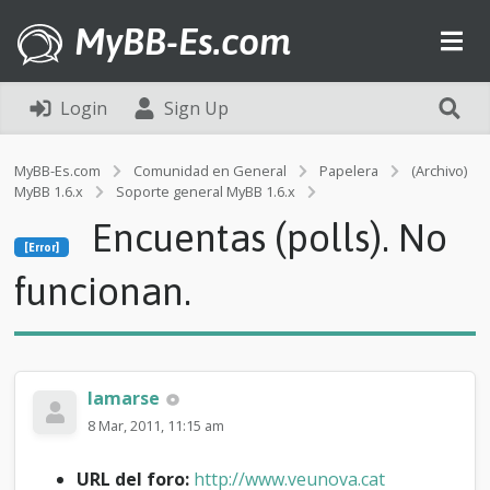
MyBB-Es.com
Login
Sign Up
MyBB-Es.com
Comunidad en General
Papelera
(Archivo)
MyBB 1.6.x
Soporte general MyBB 1.6.x
[Error]
Encuentas (polls). No
E
[Error]
n
c
funcionan.
u
e
n
t
a
lamarse
s
(
8 Mar, 2011, 11:15 am
p
o
URL del foro:
http://www.veunova.cat
l