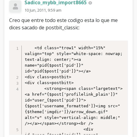
Sadico_mybb_import8665
10 Jun, 2011, 9:59 am
Creo que entre todo este codigo esta lo que me
dices sacado de postbit_classic:
	<td class="trow1" width="15%" 
valign="top" style="white-space: nowrap; 
text-align: center;"><a 
name="pid{$post['pid']}" 
id="pid{$post['pid']}"></a>

<div class=postbit>

<div class=postbitt>

		<strong><span class="largetext">
<a href="{$post['profilelink_plain']}" 
id="user_{$post['pid']}">
{$post['username_formatted']}<img src="
{$theme['imgdir']}/arrow_down.gif" 
alt="v" style="vertical-align: middle;" 
/></a></span></strong><br />

						<div 
id="user_{$post['pid']}_popup" 