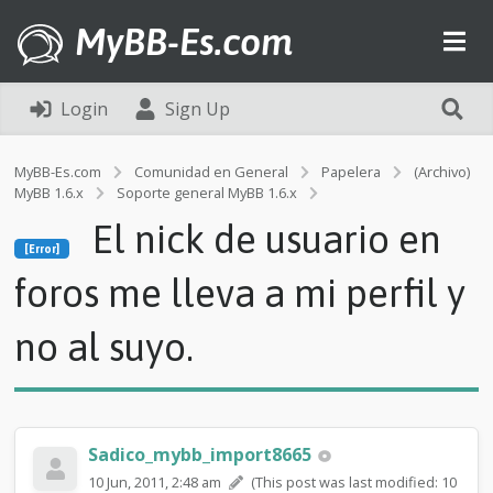
MyBB-Es.com
Login
Sign Up
MyBB-Es.com
Comunidad en General
Papelera
(Archivo)
MyBB 1.6.x
Soporte general MyBB 1.6.x
[Error]
El nick de usuario en
E
[Error]
l
n
foros me lleva a mi perfil y
i
c
no al suyo.
k
d
e
u
s
u
Sadico_mybb_import8665
a
10 Jun, 2011, 2:48 am
(This post was last modified: 10
r