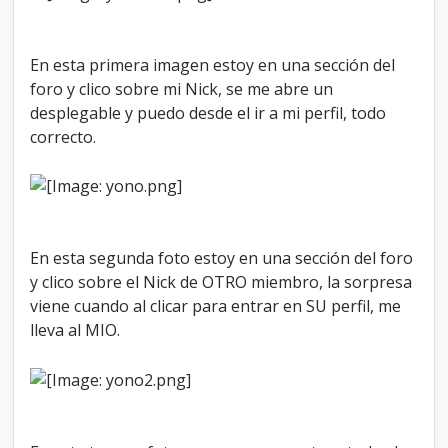
i
l
y
n
En esta primera imagen estoy en una sección del
o
foro y clico sobre mi Nick, se me abre un
a
desplegable y puedo desde el ir a mi perfil, todo
l
s
correcto.
u
y
o
.
En esta segunda foto estoy en una sección del foro
y clico sobre el Nick de OTRO miembro, la sorpresa
viene cuando al clicar para entrar en SU perfil, me
lleva al MIO.