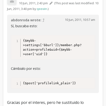
10 Jun, 2011, 2:43 pm
(This post was last modified: 10
Jun, 2011, 3:40 pm by
qeeviin
.)
10 Jun, 2011, 10:57 am
abdonroda wrote:
Sí, buscaba esto:
{$mybb-
>settings['bburl']}/member.php?
action=profile&uid={$mybb-
>user['uid']}
Cámbialo por esto:
{$post['profilelink_plain']}
Gracias por el interes, pero he sustituido lo