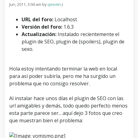
i
Jun, 2011, 3:04 am by
qeeviin
.)
o
e
URL del foro:
Localhost
n
Versión del foro:
1.6.3
f
o
Actualización:
Instalado recientemente el
r
plugin de SEO, plugin de (spoilers), plugin de
o
sexo.
s
m
e
l
Hola estoy intentando terminar la web en local
l
para así poder subirla, pero me ha surgido un
e
problema que no consigo resolver.
v
a
a
Al instalar hace unos días el plugin de SEO con las
m
url amigables y demás, todo quedo perfecto menos
i
esta parte parece ser... aquí dejo 3 fotos que creo
p
que muestran bien el problema:
e
r
f