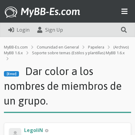
MyBB-Es.com
Login
Sign Up
MyBB-Es.com
Comunidad en General
Papelera
(Archivo)
MyBB 1.6.x
Soporte sobre temas (Estilos y plantillas) MyBB 1.6.x
[Error]
Dar color a los
D
[Error]
a
r
nombres de miembros de
c
o
un grupo.
l
o
r
a
l
o
LegoliN
s