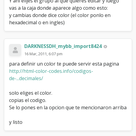
Y ahí elijes el grupo al que quieres editar y luego
u
p
vas a la caja donde aparece algo como esto:
o
y cambias donde dice color (el color ponlo en
.
hexadecimal o en ingles)
DARKNESSDH_mybb_import8424
16 Mar, 2011, 6:07 pm
para definir un color te puede servir esta pagina
http://html-color-codes.info/codigos-
de-...decimales/
solo eliges el color.
copias el codigo.
Se lo pones en la opcion que te mencionaron arriba
y listo