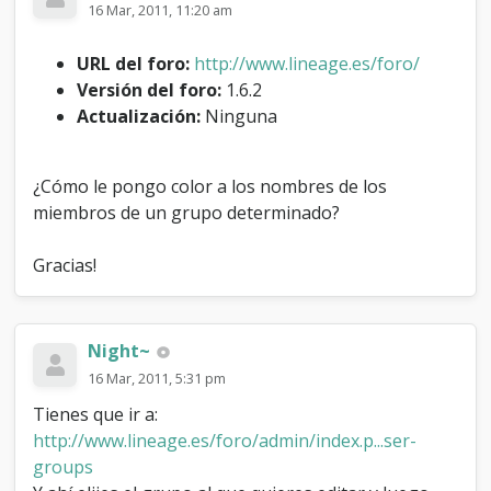
16 Mar, 2011, 11:20 am
n
o
m
URL del foro:
http://www.lineage.es/foro/
b
Versión del foro:
1.6.2
r
Actualización:
Ninguna
e
s
d
e
¿Cómo le pongo color a los nombres de los
m
miembros de un grupo determinado?
i
e
m
Gracias!
b
r
o
s
Night~
d
16 Mar, 2011, 5:31 pm
e
u
Tienes que ir a:
n
http://www.lineage.es/foro/admin/index.p...ser-
g
groups
r