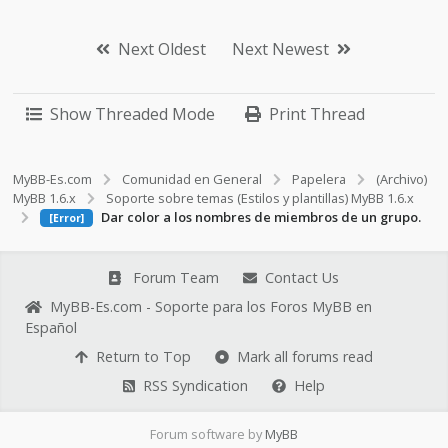
Next Oldest
Next Newest
Show Threaded Mode
Print Thread
MyBB-Es.com
Comunidad en General
Papelera
(Archivo)
MyBB 1.6.x
Soporte sobre temas (Estilos y plantillas) MyBB 1.6.x
Dar color a los nombres de miembros de un grupo.
[Error]
Forum Team
Contact Us
MyBB-Es.com - Soporte para los Foros MyBB en
Español
Return to Top
Mark all forums read
RSS Syndication
Help
Forum software by
MyBB