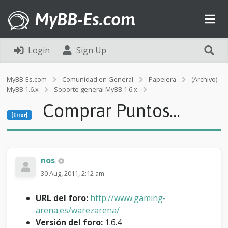
MyBB-Es.com
Login
Sign Up
MyBB-Es.com
Comunidad en General
Papelera
(Archivo)
MyBB 1.6.x
Soporte general MyBB 1.6.x
[Error]
Comprar Puntos...
C
[Error]
o
m
p
r
a
nos
r
30 Aug, 2011, 2:12 am
P
u
n
URL del foro:
http://www.gaming-
t
arena.es/warezarena/
o
Versión del foro:
1.6.4
s