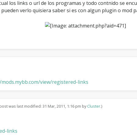
 cual los links o url de los programas y todo contnido se en
s
l
pueden verlo quisiera saber si es con algun plugin o mod p
i
n
k
s
//mods.mybb.com/view/registered-links
 post was last modified: 31 Mar, 2011, 1:16 pm by
Cluster
.)
ed-links