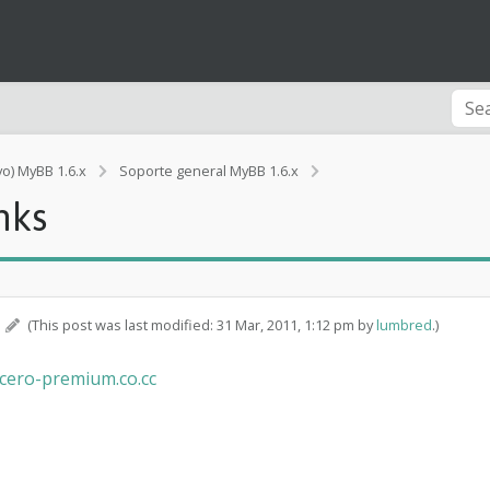
vo) MyBB 1.6.x
Soporte general MyBB 1.6.x
[Error]
nks
C
o
m
o
b
l
m
(This post was last modified: 31 Mar, 2011, 1:12 pm by
lumbred
.)
o
q
-cero-premium.co.cc
u
e
a
r
l
o