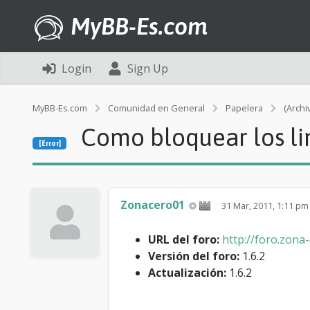
MyBB-Es.com
Login
Sign Up
MyBB-Es.com
Comunidad en General
Papelera
(Archi
Como bloquear los li
[Error]
Zonacero01
31 Mar, 2011, 1:11 p
URL del foro:
http://foro.zona
Versión del foro:
1.6.2
Actualización:
1.6.2