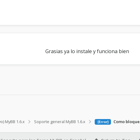
Grasias ya lo instale y funciona bien
vo) MyBB 1.6.x
Soporte general MyBB 1.6.x
Como bloquear
[Error]