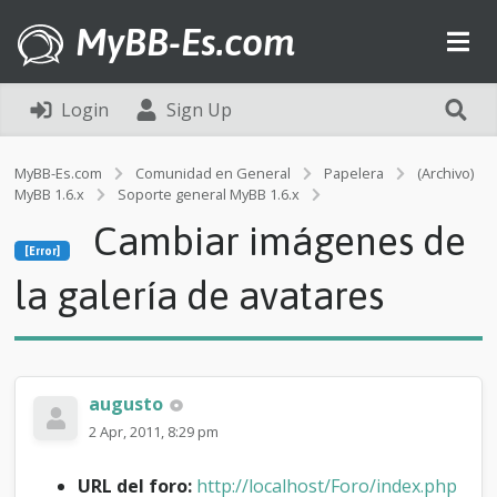
MyBB-Es.com
Login
Sign Up
MyBB-Es.com
Comunidad en General
Papelera
(Archivo)
MyBB 1.6.x
Soporte general MyBB 1.6.x
[Error]
Cambiar imágenes de
C
[Error]
a
m
la galería de avatares
b
i
a
r
i
augusto
m
á
2 Apr, 2011, 8:29 pm
g
e
URL del foro:
http://localhost/Foro/index.php
n