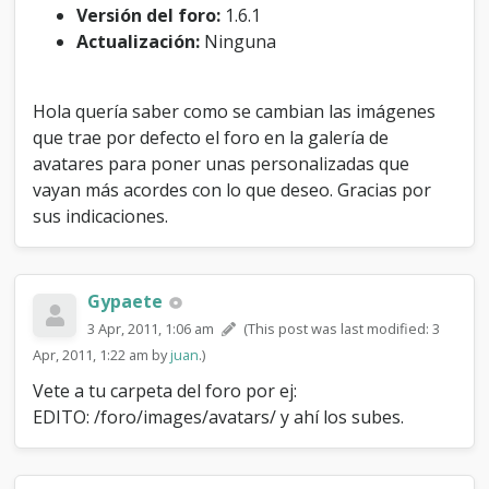
e
Versión del foro:
1.6.1
s
Actualización:
Ninguna
d
e
l
Hola quería saber como se cambian las imágenes
a
que trae por defecto el foro en la galería de
g
a
avatares para poner unas personalizadas que
l
vayan más acordes con lo que deseo. Gracias por
e
sus indicaciones.
r
í
a
d
Gypaete
e
a
3 Apr, 2011, 1:06 am
(This post was last modified: 3
v
Apr, 2011, 1:22 am by
juan
.)
a
t
Vete a tu carpeta del foro por ej:
a
EDITO: /foro/images/avatars/ y ahí los subes.
r
e
s