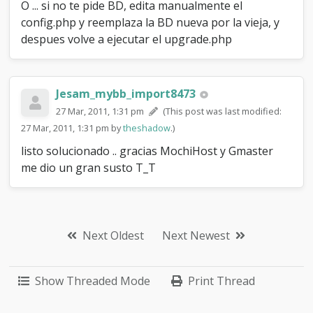
O ... si no te pide BD, edita manualmente el
config.php y reemplaza la BD nueva por la vieja, y
despues volve a ejecutar el upgrade.php
Jesam_mybb_import8473
27 Mar, 2011, 1:31 pm
(This post was last modified:
27 Mar, 2011, 1:31 pm by
theshadow
.)
listo solucionado .. gracias MochiHost y Gmaster
me dio un gran susto T_T
Next Oldest
Next Newest
Show Threaded Mode
Print Thread