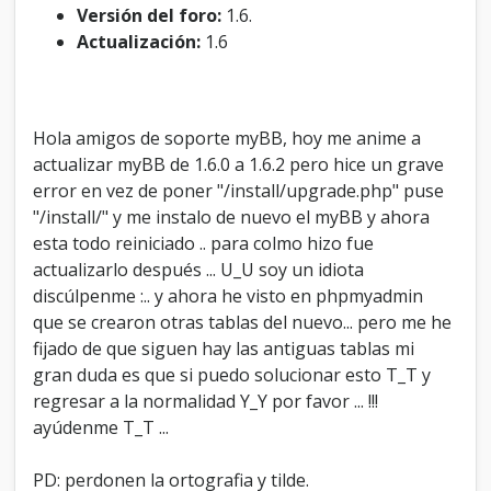
D
Versión del foro:
1.6.
e
Actualización:
1.6
D
a
t
o
Hola amigos de soporte myBB, hoy me anime a
s
:
actualizar myBB de 1.6.0 a 1.6.2 pero hice un grave
S
error en vez de poner "/install/upgrade.php" puse
"/install/" y me instalo de nuevo el myBB y ahora
esta todo reiniciado .. para colmo hizo fue
actualizarlo después ... U_U soy un idiota
discúlpenme :.. y ahora he visto en phpmyadmin
que se crearon otras tablas del nuevo... pero me he
fijado de que siguen hay las antiguas tablas mi
gran duda es que si puedo solucionar esto T_T y
regresar a la normalidad Y_Y por favor ... !!!
ayúdenme T_T ...
PD: perdonen la ortografia y tilde.