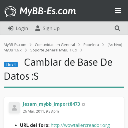
MyBB-Es.com
Login
Sign Up
MyBB-Es.com
Comunidad en General
Papelera
(Archivo)
MyBB 1.6.x
Soporte general MyBB 1.6.x
[Error]
Cambiar de Base De
C
[Error]
a
m
Datos :S
b
i
a
r
d
Jesam_mybb_import8473
e
B
26 Mar, 2011, 9:38 pm
a
s
URL del foro:
http://wowtallercreador.org
e