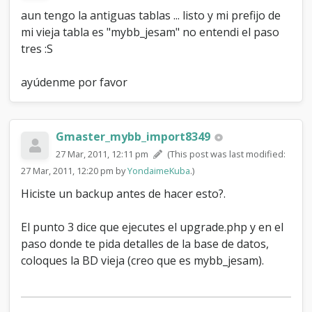
aun tengo la antiguas tablas ... listo y mi prefijo de
mi vieja tabla es "mybb_jesam" no entendi el paso
tres :S
ayúdenme por favor
Gmaster_mybb_import8349
27 Mar, 2011, 12:11 pm
(This post was last modified:
27 Mar, 2011, 12:20 pm by
YondaimeKuba
.)
Hiciste un backup antes de hacer esto?.
El punto 3 dice que ejecutes el upgrade.php y en el
paso donde te pida detalles de la base de datos,
coloques la BD vieja (creo que es mybb_jesam).