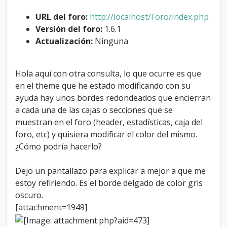
a
l
URL del foro:
http://localhost/Foro/index.php
o
Versión del foro:
1.6.1
s
Actualización:
Ninguna
b
o
r
Hola aquí con otra consulta, lo que ocurre es que
d
e
en el theme que he estado modificando con su
s
ayuda hay unos bordes redondeados que encierran
d
a cada una de las cajas o secciones que se
e
muestran en el foro (header, estadísticas, caja del
l
a
foro, etc) y quisiera modificar el color del mismo.
s
¿Cómo podría hacerlo?
c
a
j
Dejo un pantallazo para explicar a mejor a que me
a
estoy refiriendo. Es el borde delgado de color gris
s
oscuro.
.
[attachment=1949]