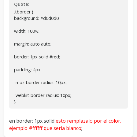
</td>

Quote:
&nbsp;

.tborder {
<td class="trow1" width="05%">

background: #d0d0d0;
<center><img src="" alt="" height="40px" 
/></center>

</td>

width: 100%;
&nbsp;

<td width="30%" class="trow2">

margin: auto auto;
<strong>Bienvenido, hehey</strong>. 
Última visita: Hoy, 03:07 PM<br>

border: 1px solid #red;
<br>

<a 
padding: 4px;
href="http://localhost/Foro/private.php">Mensa
privados</a> (Sin leer 0, totales 1)
-moz-border-radius: 10px;
<br/>

</td>

</tr>

-webkit-border-radius: 10px;
}
en border: 1px solid
esto remplazalo por el color,
ejemplo #ffffff que seria blanco
;