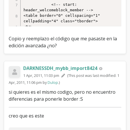
			<!-- start: 
header_welcomeblock_member -->

<table border="0" cellspacing="1" 
cellpadding="4" class="tborder">

<tr>

<td class="trow1" width="65%">

<!-- start: nav -->

Copio y reemplazo el código que me pasaste en la
edición avanzada ¿no?
<div class="navigation">

<!-- start: nav_bit -->

<a 
href="http://localhost/Foro/index.php">Foro 
DARKNESSDH_mybb_import8424
prueba</a>

1 Apr, 2011, 11:03 pm
(This post was last modified: 1
<!-- end: nav_bit --><!-- start: 
nav_sep_active -->

Apr, 2011, 11:06 pm by
Dulop
.)
 / 

si quieres es el mismo codigo, pero no encuentro
<!-- end: nav_sep_active --><!-- start: 
diferencias para ponerle border :S
nav_bit_active -->

<span class="active">Credits</span>

<!-- end: nav_bit_active -->

creo que es este
</div>

<!-- end: nav -->
