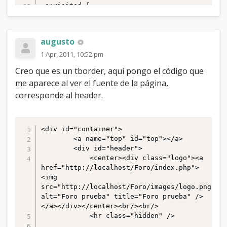
augusto
1 Apr, 2011, 10:52 pm
Creo que es un tborder, aquí pongo el código que
me aparece al ver el fuente de la página,
corresponde al header.
<div id="container">

		<a name="top" id="top"></a>

		<div id="header">

			<center><div class="logo"><a 
href="http://localhost/Foro/index.php">
<img 
src="http://localhost/Foro/images/logo.png" 
alt="Foro prueba" title="Foro prueba" />
</a></div></center><br/><br/>

			<hr class="hidden" />
