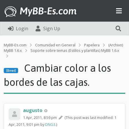
MyBB-Es.com
Login
Sign Up
MyBB-Es.com
Comunidad en General
Papelera
(Archivo)
MyBB 1.6.x
Soporte sobre temas (Estilos y plantillas) MyBB 1.6.x
[Error]
Cambiar color a los
C
[Error]
a
m
bordes de las cajas.
b
i
a
r
c
augusto
o
l
1 Apr, 2011, 8:59 pm
(This post was last modified: 1
o
Apr, 2011, 9:01 pm by
DNG3
.)
r