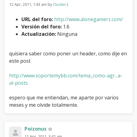
a
12 Apr, 2011, 1:43 am by
Cluster
.)
d
e
URL del foro:
http://www.alonegamerz.com/
r
Versión del foro:
1.6
d
e
Actualización:
Ninguna
s
p
u
quisiera saber como poner un header, como dije en
e
este post
s
d
e
http://www.soportemybb.com/tema_como-agr...a-
u
al-posts
n
a
r
espero que me entiendan, me aparte por varios
e
meses y me olvide totalmente.
s
p
u
e
Poizonus
s
11 Apr, 2011, 3:42 am