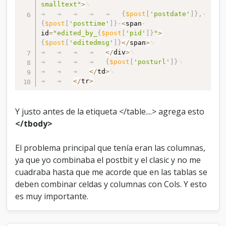
smalltext"
>
{
$post
[
'postdate'
]
}
,
{
$post
[
'posttime'
]
}
<
span
id
=
"edited_by_
{
$post
[
'pid'
]
}
"
>
{
$post
[
'editedmsg'
]
}
<
/
span
>
<
/
div
>
{
$post
[
'posturl'
]
}
<
/
td
>
<
/
tr
>
Y justo antes de la etiqueta </table....> agrega esto
</tbody>
El problema principal que tenía eran las columnas,
ya que yo combinaba el postbit y el clasic y no me
cuadraba hasta que me acorde que en las tablas se
deben combinar celdas y columnas con Cols. Y esto
es muy importante.