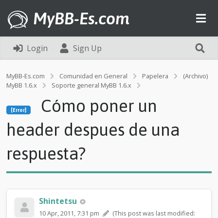
MyBB-Es.com
Login
Sign Up
MyBB-Es.com
Comunidad en General
Papelera
(Archivo)
MyBB 1.6.x
Soporte general MyBB 1.6.x
[Error]
Cómo poner un
C
[Error]
ó
m
header despues de una
o
p
respuesta?
o
n
e
r
u
n
Shintetsu
h
10 Apr, 2011, 7:31 pm
(This post was last modified:
e