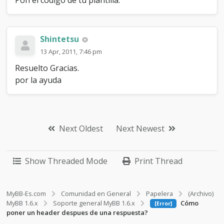
Pon el código de tu plantilla.
Shintetsu
13 Apr, 2011, 7:46 pm
Resuelto Gracias.
por la ayuda
Next Oldest
Next Newest
Show Threaded Mode
Print Thread
MyBB-Es.com
Comunidad en General
Papelera
(Archivo)
MyBB 1.6.x
Soporte general MyBB 1.6.x
Cómo
[Error]
poner un header despues de una respuesta?