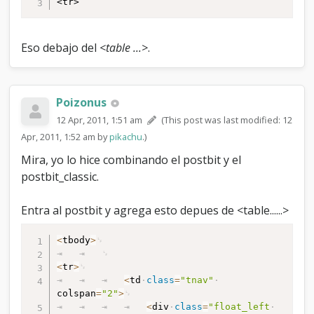
<tr>
Eso debajo del
<table ...>
.
Poizonus
12 Apr, 2011, 1:51 am
(This post was last modified: 12
Apr, 2011, 1:52 am by
pikachu
.)
Mira, yo lo hice combinando el postbit y el
postbit_classic.
Entra al postbit y agrega esto depues de <table......>
<
tbody
>
<
tr
>
<
td
class
=
"tnav"
colspan
=
"2"
>
<
div
class
=
"float_left