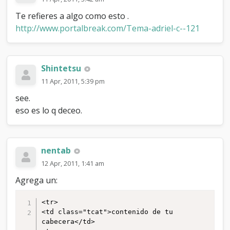
t
a
Te refieres a algo como esto .
?
http://www.portalbreak.com/Tema-adriel-c--121
Shintetsu
11 Apr, 2011, 5:39 pm
see.
eso es lo q deceo.
nentab
12 Apr, 2011, 1:41 am
Agrega un:
<tr>

<td class="tcat">contenido de tu 
cabecera</td>
