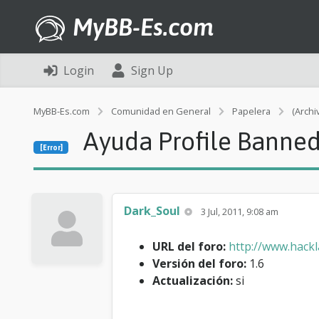
MyBB-Es.com
Login
Sign Up
MyBB-Es.com
Comunidad en General
Papelera
(Archi
Ayuda Profile Banne
[Error]
Dark_Soul
3 Jul, 2011, 9:08 am
URL del foro:
http://www.hackl
Versión del foro:
1.6
Actualización:
si