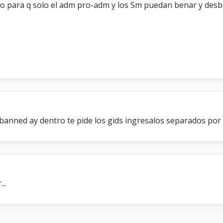
ro para q solo el adm pro-adm y los Sm puedan benar y des
n
n
e
d
B
a
n
e
d
/
U
n
b
 banned ay dentro te pide los gids ingresalos separados por
a
n
..