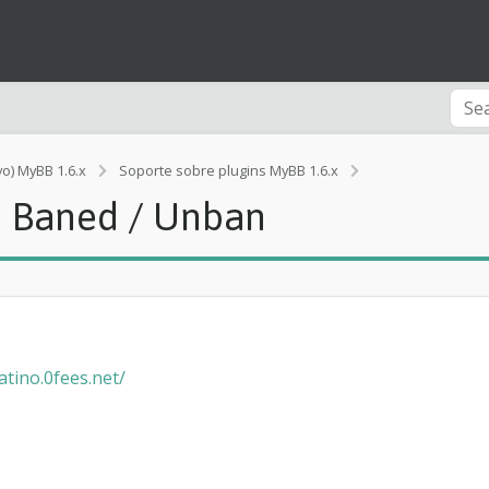
vo) MyBB 1.6.x
Soporte sobre plugins MyBB 1.6.x
[Error]
d Baned / Unban
A
y
u
d
a
P
r
o
atino.0fees.net/
f
i
l
e
B
a