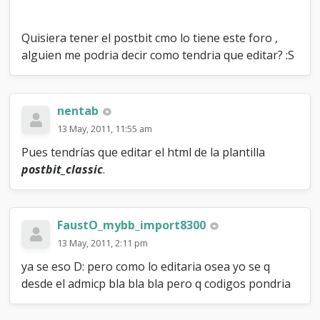
t
Quisiera tener el postbit cmo lo tiene este foro ,
alguien me podria decir como tendria que editar? :S
nentab
13 May, 2011, 11:55 am
Pues tendrías que editar el html de la plantilla
postbit_classic
.
FaustO_mybb_import8300
13 May, 2011, 2:11 pm
ya se eso D: pero como lo editaria osea yo se q
desde el admicp bla bla bla pero q codigos pondria