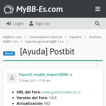
MyBB-Es.com
Login
Sign Up
MyBB-Es.com
Comunidad en General
Papelera
(Archivo)
MyBB 1.6.x
Soporte general MyBB 1.6.x
[Error]
[Ayuda] Postbit
[
[Error]
A
y
u
d
a
FaustO_mybb_import8300
]
13 May, 2011, 11:03 am
P
o
s
URL del foro:
www.gamerzweb.co.cc
t
Versión del foro:
1.6.0
b
Actualización:
NO
i