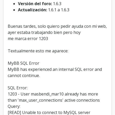
3
Versión del foro:
1.6.3
e
Actualización:
1.6.1 a 1.6.3
n
m
i
Buenas tardes, solo quiero pedir ayuda con mi web,
w
ayer estaba trabajando bien pero hoy
e
b
me marca error 1203
Textualmente esto me aparece:
MyBB SQL Error
MyBB has experienced an internal SQL error and
cannot continue.
SQL Error:
1203 - User masbendi_mar10 already has more
than 'max_user_connections' active connections
Query:
[READ] Unable to connect to MySQL server