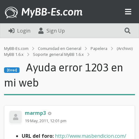
MyBB-Es.com
Login
Sign Up
MyBB-Es.com
Comunidad en General
Papelera
(Archivo)
MyBB 1.6.x
Soporte general MyBB 1.6.x
[Error]
Ayuda error 1203 en
A
[Error]
y
u
mi web
d
a
e
r
r
marmp3
o
r
19 May, 2011, 12:01 pm
1
2
URL del foro:
http://www.masbendicion.com/
0